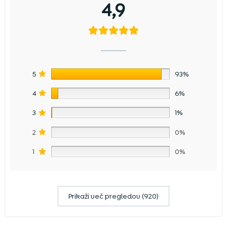
4,9
5
93%
4
6%
3
1%
2
0%
1
0%
Prikaži več pregledov (920)