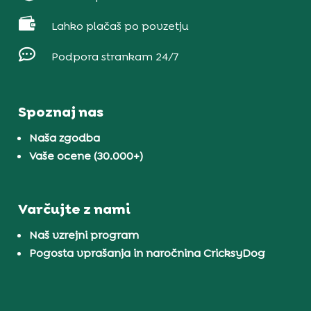

Lahko plačaš po povzetju

Podpora strankam 24/7
Spoznaj nas
Naša zgodba
Vaše ocene (30.000+)
Varčujte z nami
Naš vzrejni program
Pogosta vprašanja in naročnina CricksyDog