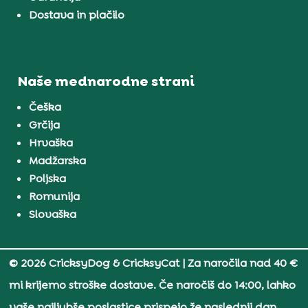
Dostava in plačilo
Naše mednarodne strani
Češka
Grčija
Hrvaška
Madžarska
Poljska
Romunija
Slovaška
© 2026 CricksyDog & CricksyCat
| Za naročila nad 40 €
mi krijemo stroške dostave. Če naročiš do 14:00, lahko
vaše najljubše poslastice prispejo že naslednji dan.