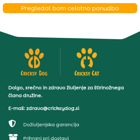
Pregledal bom celotno ponudbo
Dolgo, srečno in zdravo življenje za štirinožnega
člana družine.
E-mail: zdravo@cricksydog.si

Doživljenjska garancija

Prihrani pri dostavi