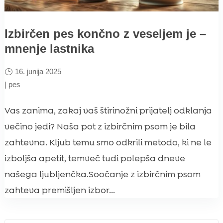
Izbirčen pes končno z veseljem je –
mnenje lastnika
16. junija 2025
|
pes
Vas zanima, zakaj vaš štirinožni prijatelj odklanja
večino jedi? Naša pot z izbirčnim psom je bila
zahtevna. Kljub temu smo odkrili metodo, ki ne le
izboljša apetit, temveč tudi polepša dneve
našega ljubljenčka.Soočanje z izbirčnim psom
zahteva premišljen izbor...