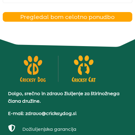
Pregledal bom celotno ponudbo
Dolgo, srečno in zdravo življenje za štirinožnega
člana družine.
E-mail: zdravo@cricksydog.si

Doživljenjska garancija