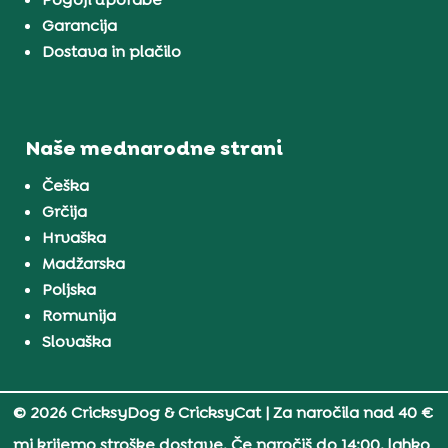
Garancija
Dostava in plačilo
Naše mednarodne strani
Češka
Grčija
Hrvaška
Madžarska
Poljska
Romunija
Slovaška
© 2026 CricksyDog & CricksyCat
| Za naročila nad 40 €
mi krijemo stroške dostave. Če naročiš do 14:00, lahko