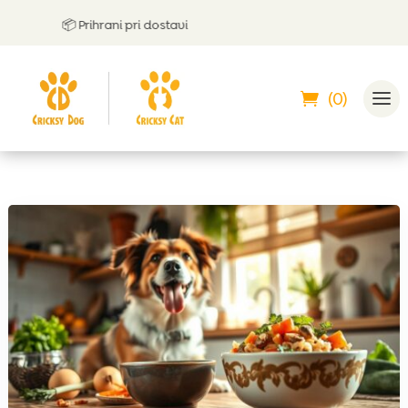
📦 Prihrani pri dostavi
🤝
La
(0)