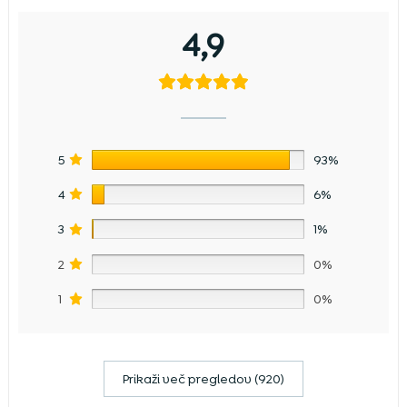
4,9
5
93%
4
6%
3
1%
2
0%
1
0%
Prikaži več pregledov (920)