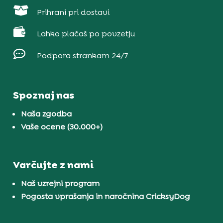

Prihrani pri dostavi

Lahko plačaš po povzetju

Podpora strankam 24/7
Spoznaj nas
Naša zgodba
Vaše ocene (30.000+)
Varčujte z nami
Naš vzrejni program
Pogosta vprašanja in naročnina CricksyDog