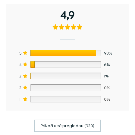
4,9
5
93%
4
6%
3
1%
2
0%
1
0%
Prikaži več pregledov (920)