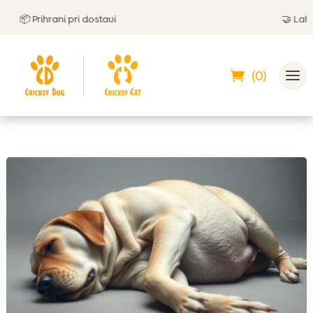
📦 Prihrani pri dostavi
🤝
Lahko p
(0)