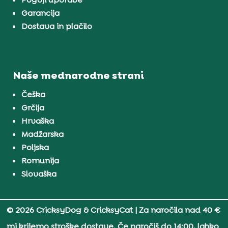
Garancija
Dostava in plačilo
Naše mednarodne strani
Češka
Grčija
Hrvaška
Madžarska
Poljska
Romunija
Slovaška
© 2026 CricksyDog & CricksyCat
| Za naročila nad 40 €
mi krijemo stroške dostave. Če naročiš do 14:00, lahko