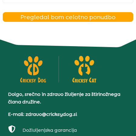
Pregledal bom celotno ponudbo
Dolgo, srečno in zdravo življenje za štirinožnega
člana družine.
E-mail: zdravo@cricksydog.si

Doživljenjska garancija