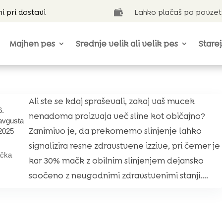
ni pri dostavi
Lahko plačaš po povzet

Majhen pes
Srednje velik ali velik pes
Starej
Ali ste se kdaj spraševali, zakaj vaš mucek
6.
nenadoma proizvaja več sline kot običajno?
avgusta
Zanimivo je, da prekomerno slinjenje lahko
2025
signalizira resne zdravstvene izzive, pri čemer je
čka
kar 30% mačk z obilnim slinjenjem dejansko
soočeno z neugodnimi zdravstvenimi stanji....