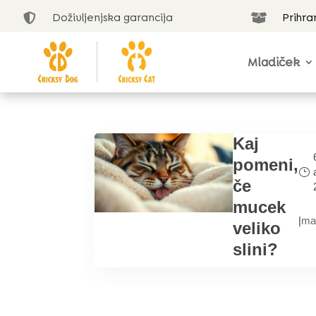
Doživljenjska garancija
Prihra


Mladiček
Kaj
pomeni,
če
mucek
|
ma
veliko
slini?