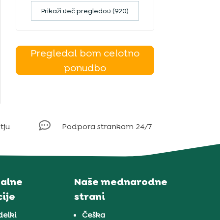
Prikaži več pregledov (920)
Pregledal bom celotno
ponudbo

tju
Podpora strankam 24/7
alne
Naše mednarodne
ije
strani
delki
Češka