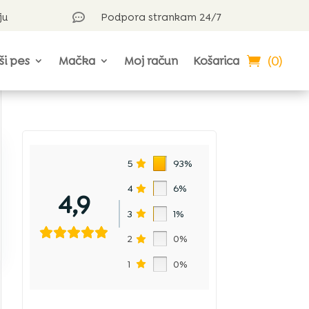
ju
Podpora strankam 24/7

(0)
ši pes
Mačka
Moj račun
Košarica
5
93%
4
6%
4,9
3
1%
2
0%
1
0%