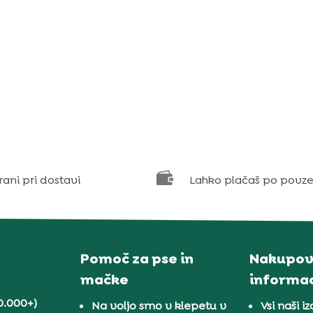

rani pri dostavi
Lahko plačaš po povze
Pomoč za pse in
Nakupov
mačke
informac
0.000+)
Na voljo smo v klepetu v
Vsi naši iz