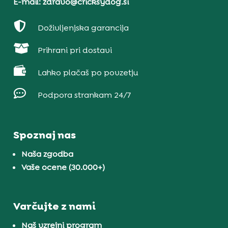
E-mail: zdravo@cricksydog.si

Doživljenjska garancija

Prihrani pri dostavi

Lahko plačaš po povzetju

Podpora strankam 24/7
Spoznaj nas
Naša zgodba
Vaše ocene (30.000+)
Varčujte z nami
Naš vzrejni program