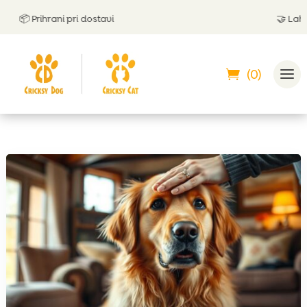
📦 Prihrani pri dostavi
🤝
Lahko pl
(0)