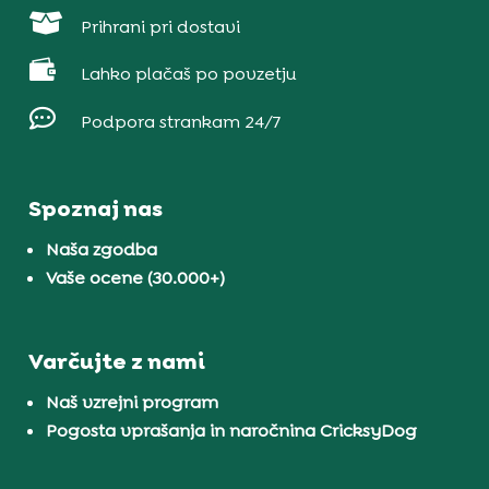

Prihrani pri dostavi

Lahko plačaš po povzetju

Podpora strankam 24/7
Spoznaj nas
Naša zgodba
Vaše ocene (30.000+)
Varčujte z nami
Naš vzrejni program
Pogosta vprašanja in naročnina CricksyDog