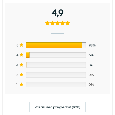
4,9
5
93%
4
6%
3
1%
2
0%
1
0%
Prikaži več pregledov (920)