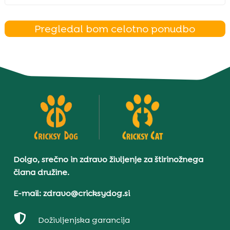
Pregledal bom celotno ponudbo
Dolgo, srečno in zdravo življenje za štirinožnega
člana družine.
E-mail: zdravo@cricksydog.si

Doživljenjska garancija