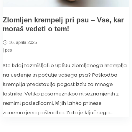
Zlomljen krempelj pri psu – Vse, kar
moraš vedeti o tem!
16. aprila 2025
|
pes
Ste kdaj razmišljali o vplivu zlomljenega kremplja
na vedenje in počutje vašega psa? Poškodba
kremplja predstavlja pogost izziv za mnoge
lastnike. Veliko posameznikov ni seznanjenih z
resnimi posledicami, ki jih lahko prinese
zanemarjena poškodba. Zato je ključnega...