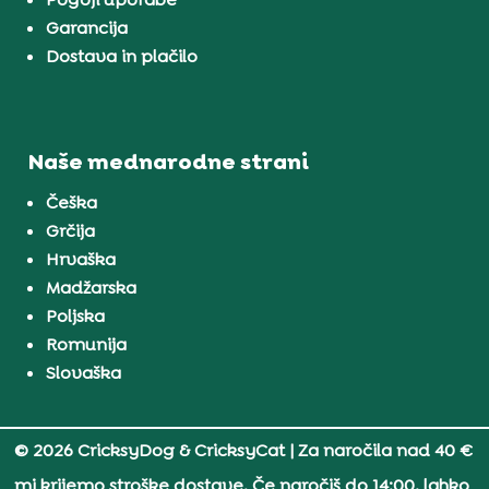
Garancija
Dostava in plačilo
Naše mednarodne strani
Češka
Grčija
Hrvaška
Madžarska
Poljska
Romunija
Slovaška
© 2026 CricksyDog & CricksyCat
| Za naročila nad 40 €
mi krijemo stroške dostave. Če naročiš do 14:00, lahko