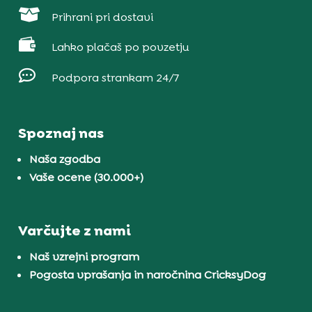

Prihrani pri dostavi

Lahko plačaš po povzetju

Podpora strankam 24/7
Spoznaj nas
Naša zgodba
Vaše ocene (30.000+)
Varčujte z nami
Naš vzrejni program
Pogosta vprašanja in naročnina CricksyDog