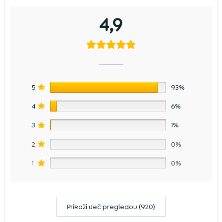
4,9
5
93%
4
6%
3
1%
2
0%
1
0%
Prikaži več pregledov (920)