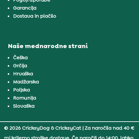
Garancija
Dostava in plačilo
Naše mednarodne strani
Češka
Grčija
Hrvaška
Madžarska
Poljska
Romunija
Slovaška
© 2026 CricksyDog & CricksyCat
| Za naročila nad 40 €
mi krijemo stroške dostave. Če naročiš do 14:00, lahko