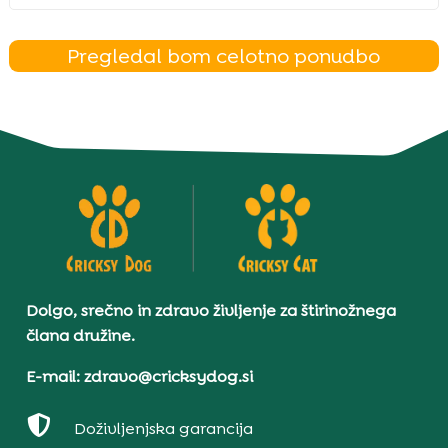
Pregledal bom celotno ponudbo
Dolgo, srečno in zdravo življenje za štirinožnega
člana družine.
E-mail: zdravo@cricksydog.si

Doživljenjska garancija