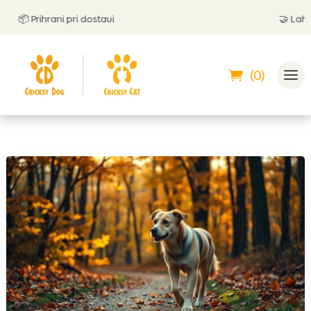
📦 Prihrani pri dostavi
🤝
Lahko pl
(0)