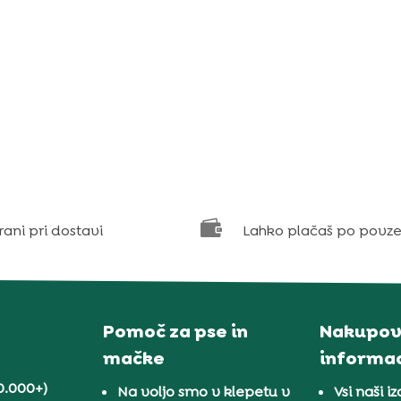

rani pri dostavi
Lahko plačaš po povze
Pomoč za pse in
Nakupov
mačke
informac
0.000+)
Na voljo smo v klepetu v
Vsi naši iz