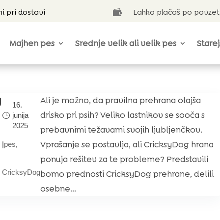
ni pri dostavi
Lahko plačaš po povzet

Majhen pes
Srednje velik ali velik pes
Starej
g
Ali je možno, da pravilna prehrana olajša
16.
drisko pri psih? Veliko lastnikov se sooča s
junija
2025
prebavnimi težavami svojih ljubljenčkov.
Vprašanje se postavlja, ali CricksyDog hrana
|
pes
,
ponuja rešitev za te probleme? Predstavili
CricksyDog
bomo prednosti CricksyDog prehrane, delili
osebne...