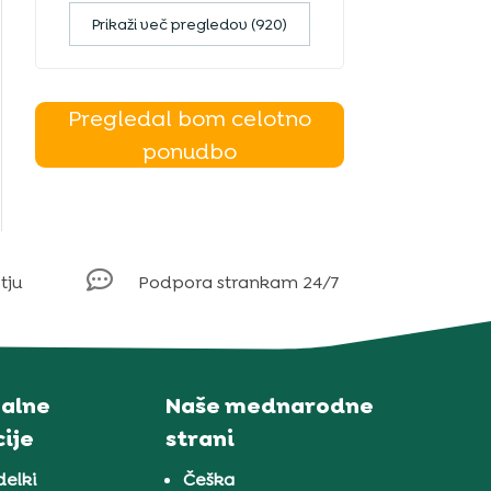
Prikaži več pregledov (920)
Pregledal bom celotno
ponudbo

tju
Podpora strankam 24/7
alne
Naše mednarodne
ije
strani
delki
Češka