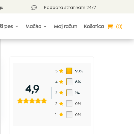
ju
Podpora strankam 24/7

(0)
ši pes
Mačka
Moj račun
Košarica
5
93%
4
6%
4,9
3
1%
2
0%
1
0%