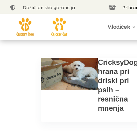
Doživljenjska garancija
Prihra


Mladiček
CricksyDo
hrana pri
driski pri
psih –
resnična
mnenja