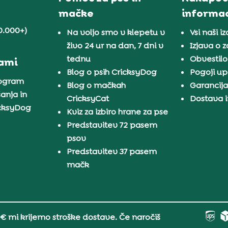
mačke
informac
0.000+)
Na voljo smo v klepetu v
Vsi naši iz
živo 24 ur na dan, 7 dni v
Izjava o 
tednu
Obvestilo
nami
Blog o psih CricksyDog
Pogoji u
rogram
Blog o mačkah
Garancij
anja in
CricksyCat
Dostava i
icksyDog
Kviz za izbiro hrane za pse
Predstavitev 72 pasem
psov
Predstavitev 37 pasem
mačk
 € mi krijemo stroške dostave. Če naročiš