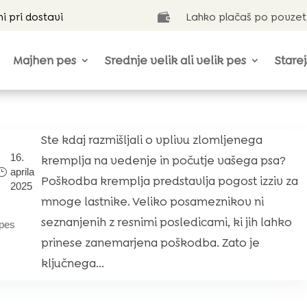
ni pri dostavi
Lahko plačaš po povzet

Majhen pes
Srednje velik ali velik pes
Starej
Ste kdaj razmišljali o vplivu zlomljenega
16.
kremplja na vedenje in počutje vašega psa?
aprila
Poškodba kremplja predstavlja pogost izziv za
2025
mnoge lastnike. Veliko posameznikov ni
seznanjenih z resnimi posledicami, ki jih lahko
pes
prinese zanemarjena poškodba. Zato je
ključnega...