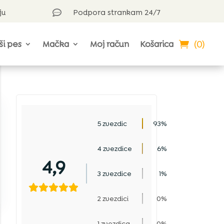
ju
Podpora strankam 24/7

(0)
ši pes
Mačka
Moj račun
Košarica
5 zvezdic
93%
4 zvezdice
6%
4,9
3 zvezdice
1%
2 zvezdici
0%
1 zvezdica
0%