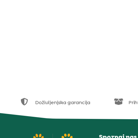


Doživljenjska garancija
Prih
Spoznaj nas