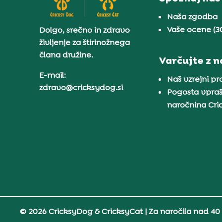
Naša zgodba
Vaše ocene (3
Dolgo, srečno in zdravo
življenje za štirinožnega
člana družine.
Varčujte z 
E-mail:
Naš vzrejni p
zdravo@cricksydog.si
Pogosta vpraš
naročnina Cr
© 2026 CricksyDog & CricksyCat
| Za naročila nad 40