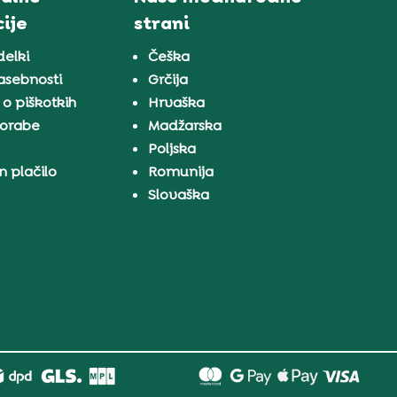
ije
strani
delki
Češka
zasebnosti
Grčija
 o piškotkih
Hrvaška
porabe
Madžarska
a
Poljska
n plačilo
Romunija
Slovaška