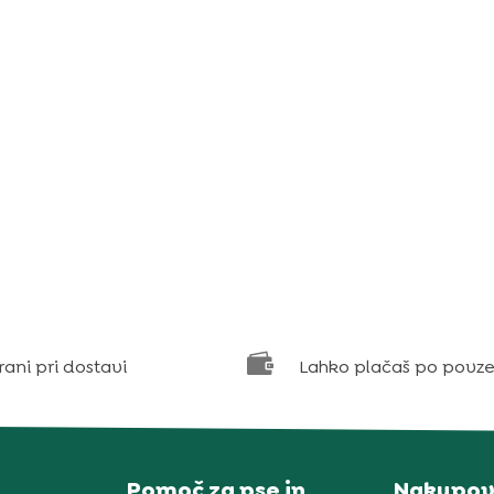

rani pri dostavi
Lahko plačaš po povze
Pomoč za pse in
Nakupov