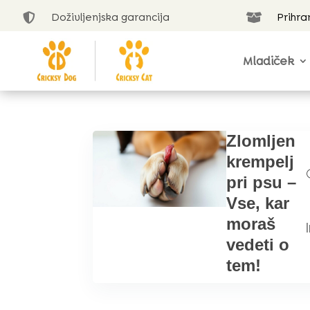
Doživljenjska garancija
Prihra


Mladiček
Zlomljen
krempelj
pri psu –
Vse, kar
moraš
|
vedeti o
tem!