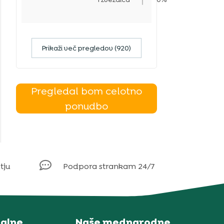
Prikaži več pregledov (920)
Pregledal bom celotno
ponudbo

tju
Podpora strankam 24/7
alne
Naše mednarodne