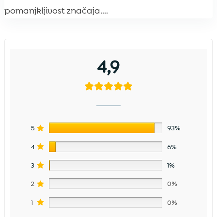
pomanjkljivost značaja....
4,9
5
93%
4
6%
3
1%
2
0%
1
0%