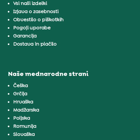
Vsi naši izdelki
Izjava o zasebnosti
Obvestilo o piškotkih
Pogoji uporabe
Garancija
Dostava in plačilo
Naše mednarodne strani
Češka
Grčija
Hrvaška
Madžarska
Poljska
Romunija
Slovaška