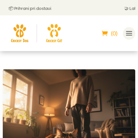
📦 Prihrani pri dostavi
🤝
Lahko pl
(0)