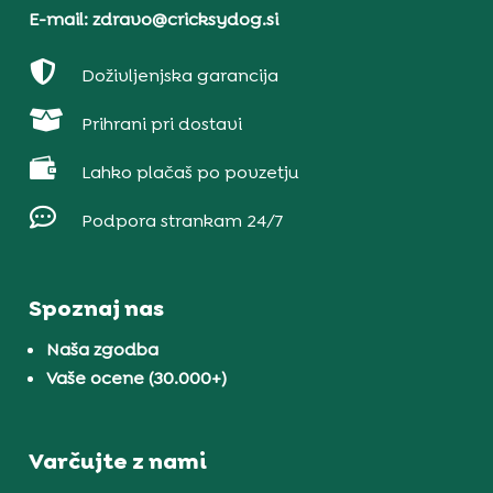
E-mail: zdravo@cricksydog.si

Doživljenjska garancija

Prihrani pri dostavi

Lahko plačaš po povzetju

Podpora strankam 24/7
Spoznaj nas
Naša zgodba
Vaše ocene (30.000+)
Varčujte z nami