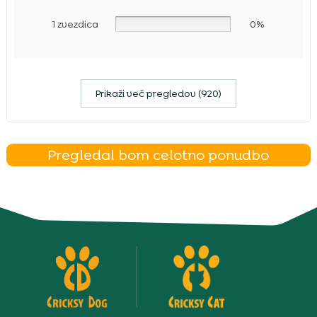
1 zvezdica
0%
Prikaži več pregledov (920)
Pregledal bom celotno ponudbo