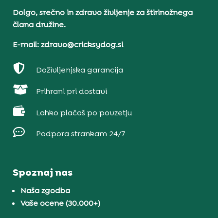
Dolgo, srečno in zdravo življenje za štirinožnega
člana družine.
E-mail: zdravo@cricksydog.si

Doživljenjska garancija

Prihrani pri dostavi

Lahko plačaš po povzetju

Podpora strankam 24/7
Spoznaj nas
Naša zgodba
Vaše ocene (30.000+)