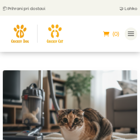
rihrani pri dostavi
🤝
Lahko plača
(0)