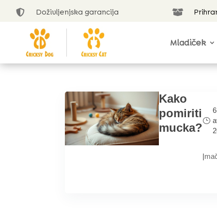
Doživljenjska garancija
Prihra


Mladiček
Kako
6
pomiriti
a
mucka?
2
|
ma