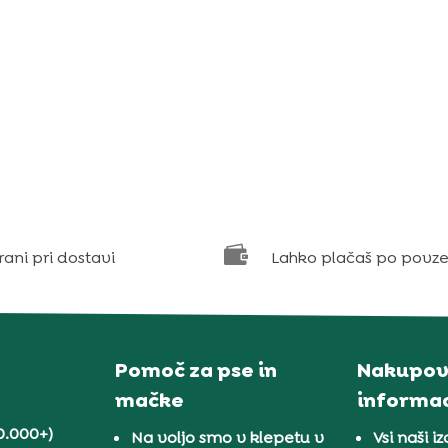

rani pri dostavi
Lahko plačaš po povze
Pomoč za pse in
Nakupov
mačke
informac
0.000+)
Na voljo smo v klepetu v
Vsi naši iz