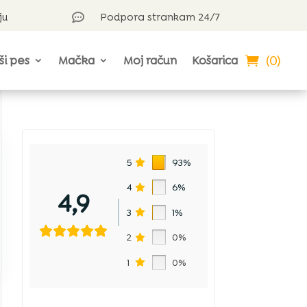
ju
Podpora strankam 24/7

(0)
ši pes
Mačka
Moj račun
Košarica
5
93%
4
6%
4,9
3
1%
2
0%
1
0%