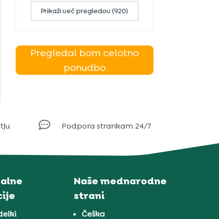
Prikaži več pregledov (920)
Pregledal bom celotno
ponudbo

tju
Podpora strankam 24/7
alne
Naše mednarodne
ije
strani
delki
Češka