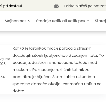
ni pri dostavi
Lahko plačaš po povzet

Majhen pes
Srednje velik ali velik pes
Starej
Kar 70 % lastnikov mačk poroča o stresnih
.
doživetjih svojih ljubljenčkov v zadnjem letu. To
vgusta
poudarja, da stres ni nenavadna težava med
025
mačkami. Poznavanje različnih tehnik za
pomiritev je ključno. S tem lahko ustvarimo
čka
spokojno domače okolje, kar močno vpliva na
dobro...