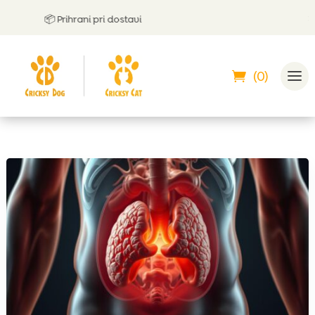
📦 Prihrani pri dostavi
🤝
La
(0)