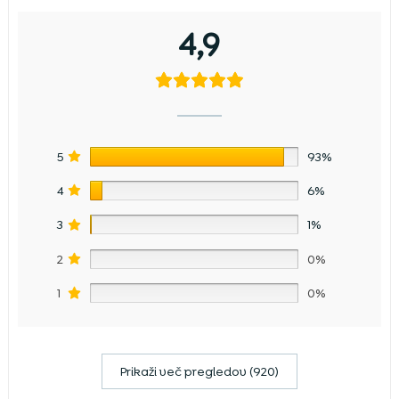
4,9
5
93%
4
6%
3
1%
2
0%
1
0%
Prikaži več pregledov (920)