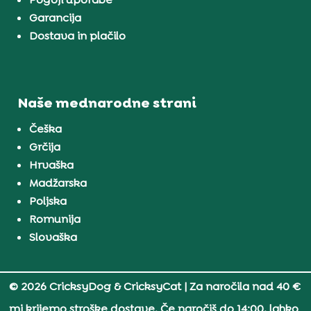
Garancija
Dostava in plačilo
Naše mednarodne strani
Češka
Grčija
Hrvaška
Madžarska
Poljska
Romunija
Slovaška
© 2026 CricksyDog & CricksyCat
| Za naročila nad 40 €
mi krijemo stroške dostave. Če naročiš do 14:00, lahko