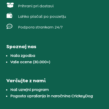

Prihrani pri dostavi

Lahko plačaš po povzetju

Podpora strankam 24/7
Spoznaj nas
Naša zgodba
Vaše ocene (30.000+)
Varčujte z nami
Naš vzrejni program
Pogosta vprašanja in naročnina CricksyDog