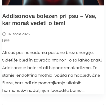
Addisonova bolezen pri psu – Vse,
kar moraš vedeti o tem!
16. aprila 2025
|
pes
Ali vaš pes nenadoma postane brez energije,
videti je bled in zavrača hrano? To so lahko znaki
Addisonove bolezni ali hipoadrenokortizma. To
stanje, endokrina motnja, vpliva na nadledvične
žleze, kar vodi do pomanjkanja vitalnih
hormonov.V nadaljnjem besedilu bomo...