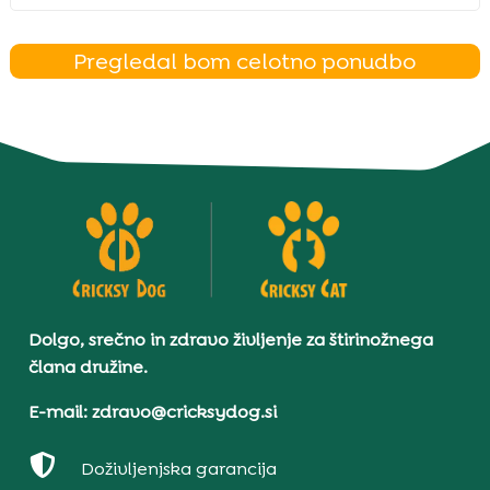
Pregledal bom celotno ponudbo
Dolgo, srečno in zdravo življenje za štirinožnega
člana družine.
E-mail: zdravo@cricksydog.si

Doživljenjska garancija