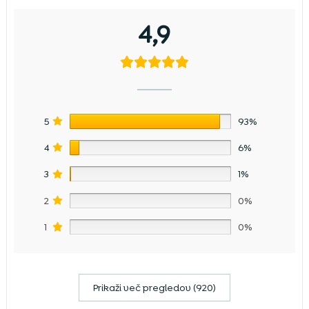
4,9
5
93%
4
6%
3
1%
2
0%
1
0%
Prikaži več pregledov (920)