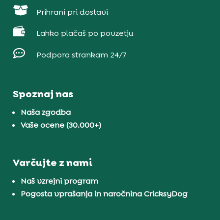

Prihrani pri dostavi

Lahko plačaš po povzetju

Podpora strankam 24/7
Spoznaj nas
Naša zgodba
Vaše ocene (30.000+)
Varčujte z nami
Naš vzrejni program
Pogosta vprašanja in naročnina CricksyDog