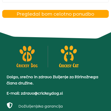
Pregledal bom celotno ponudbo
Dolgo, srečno in zdravo življenje za štirinožnega
člana družine.
E-mail: zdravo@cricksydog.si

Doživljenjska garancija