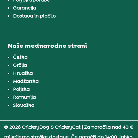
Garancija
Dostava in plačilo
Naše mednarodne strani
Češka
Grčija
Hrvaška
Madžarska
Poljska
Romunija
Slovaška
© 2026 CricksyDog & CricksyCat
| Za naročila nad 40 €
mi krijemo stroške dostave. Če naročiš do 14:00, lahko