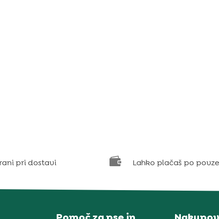

rani pri dostavi
Lahko plačaš po povze
Pomoč za pse in
Nakupov