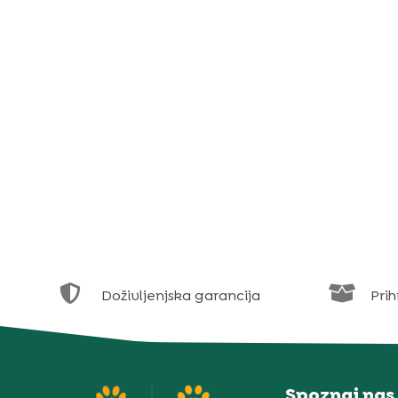


Doživljenjska garancija
Prih
Spoznaj nas