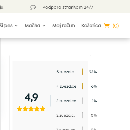
ju
Podpora strankam 24/7

(0)
ši pes
Mačka
Moj račun
Košarica
5 zvezdic
93%
4 zvezdice
6%
4,9
3 zvezdice
1%
2 zvezdici
0%
1 zvezdica
0%