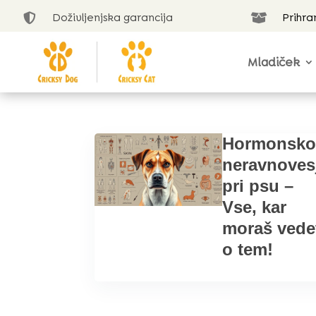
Doživljenjska garancija
Prihra


Mladiček
Hormonsk
neravnoves
pri psu –
Vse, kar
moraš vede
o tem!