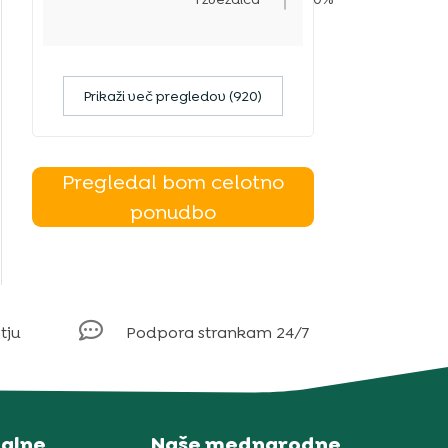
Prikaži več pregledov (920)
Pregledal bom celotno
ponudbo

tju
Podpora strankam 24/7
alne
Naše mednarodne