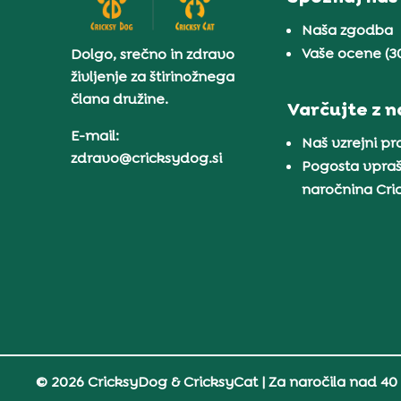
Naša zgodba
Vaše ocene (3
Dolgo, srečno in zdravo
življenje za štirinožnega
člana družine.
Varčujte z 
E-mail:
Naš vzrejni p
zdravo@cricksydog.si
Pogosta vpraš
naročnina Cr
© 2026 CricksyDog & CricksyCat
| Za naročila nad 40