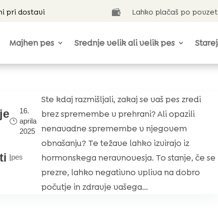
ni pri dostavi
Lahko plačaš po povzet

Majhen pes
Srednje velik ali velik pes
Starej
o
Ste kdaj razmišljali, zakaj se vaš pes zredi
16.
je
brez spremembe v prehrani? Ali opazili
aprila
nenavadne spremembe v njegovem
2025
obnašanju? Te težave lahko izvirajo iz
ti
hormonskega neravnovesja. To stanje, če se
|
pes
prezre, lahko negativno vpliva na dobro
počutje in zdravje vašega...