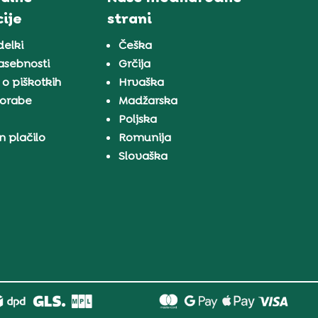
ije
strani
delki
Češka
zasebnosti
Grčija
 o piškotkih
Hrvaška
porabe
Madžarska
a
Poljska
n plačilo
Romunija
Slovaška