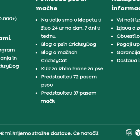
mačke
informac
0.000+)
Na voljo smo v klepetu v
Vsi naši iz
živo 24 ur na dan, 7 dni v
Izjava o 
tednu
Obvestilo
nami
Blog o psih CricksyDog
Pogoji u
rogram
Blog o mačkah
Garancij
anja in
CricksyCat
Dostava i
icksyDog
Kviz za izbiro hrane za pse
Predstavitev 72 pasem
psov
Predstavitev 37 pasem
mačk
 € mi krijemo stroške dostave. Če naročiš