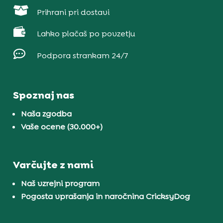

Prihrani pri dostavi

Lahko plačaš po povzetju

Podpora strankam 24/7
Spoznaj nas
Naša zgodba
Vaše ocene (30.000+)
Varčujte z nami
Naš vzrejni program
Pogosta vprašanja in naročnina CricksyDog