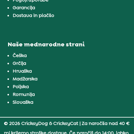
Garancija
Dostava in plačilo
Naše mednarodne strani
Češka
Grčija
Hrvaška
Madžarska
Poljska
Romunija
Slovaška
© 2026 CricksyDog & CricksyCat
| Za naročila nad 40 €
mi krijemo stroške dostave. Če naročiš do 14:00, lahko