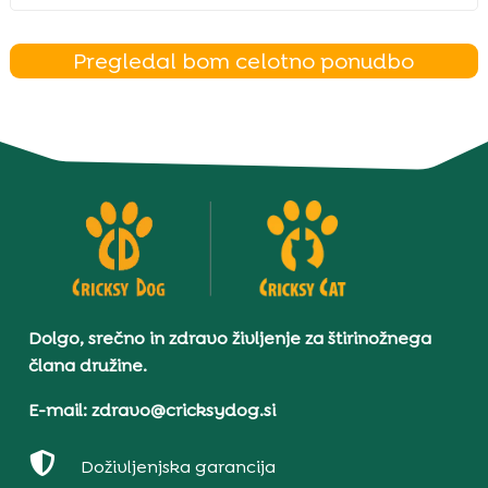
Pregledal bom celotno ponudbo
Dolgo, srečno in zdravo življenje za štirinožnega
člana družine.
E-mail: zdravo@cricksydog.si

Doživljenjska garancija