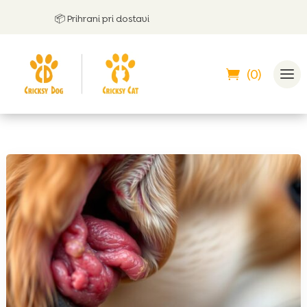
📦 Prihrani pri dostavi
🤝
(0)