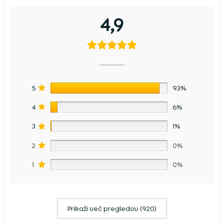
4,9
5
93%
4
6%
3
1%
2
0%
1
0%
Prikaži več pregledov (920)