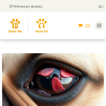
📦 Prihrani pri dostavi
🤝
Lahko
(0)