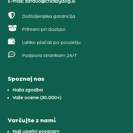
E-mail: zdravo@cricksydog.si

Doživljenjska garancija

Prihrani pri dostavi

Lahko plačaš po povzetju

Podpora strankam 24/7
Spoznaj nas
Naša zgodba
Vaše ocene (30.000+)
Varčujte z nami
Naš vzrejni program