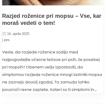
Razjed roženice pri mopsu – Vse, kar
moraš vedeti o tem!
16. aprila 2025
|
pes
Veste, da razjede roženice sodijo med
najpogostejše očesne težave pri psih, še posebej
pri mopsih? Obenem velja izpostaviti, da
simptomov razjede roženice mnogi lastniki mopsa
ne zaznajo dovolj zgodaj. Ta zamuda lahko
povzroči resne zaplete. Kateri so ti simptomi in...