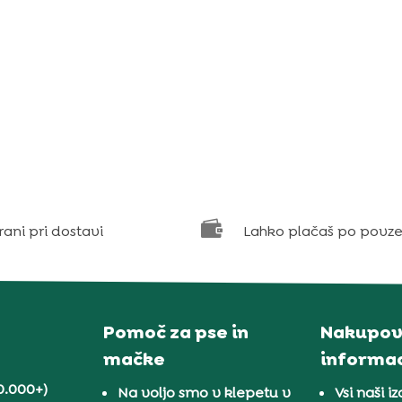

rani pri dostavi
Lahko plačaš po povze
Pomoč za pse in
Nakupov
mačke
informac
0.000+)
Na voljo smo v klepetu v
Vsi naši iz