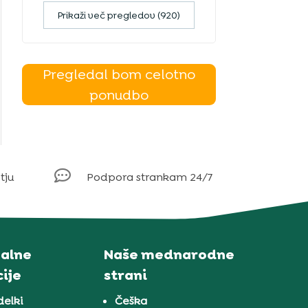
Prikaži več pregledov (920)
Pregledal bom celotno
ponudbo

tju
Podpora strankam 24/7
alne
Naše mednarodne
ije
strani
delki
Češka