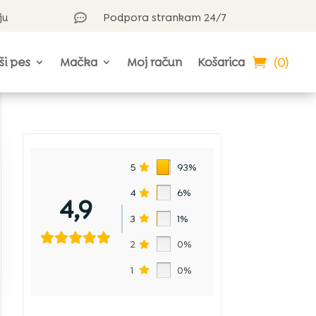
ju
Podpora strankam 24/7

(0)
ši pes
Mačka
Moj račun
Košarica
5
93%
a
4
6%
4,9
3
1%
2
0%
1
0%