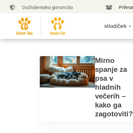
Doživljenjska garancija
Prihra


Mladiček
Mirno
spanje za
psa v
hladnih
večerih –
kako ga
zagotoviti