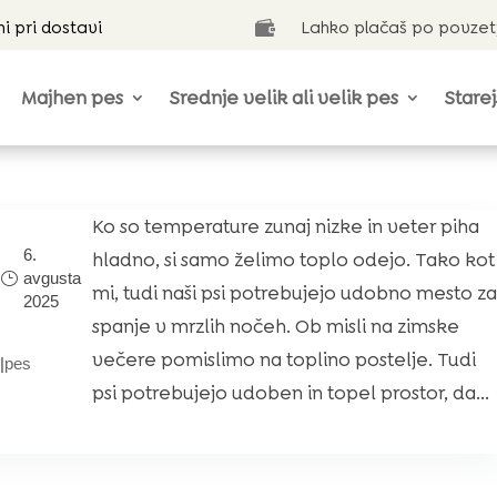
ni pri dostavi
Lahko plačaš po povzet

Majhen pes
Srednje velik ali velik pes
Starej
Ko so temperature zunaj nizke in veter piha
6.
hladno, si samo želimo toplo odejo. Tako kot
avgusta
mi, tudi naši psi potrebujejo udobno mesto z
2025
spanje v mrzlih nočeh. Ob misli na zimske
večere pomislimo na toplino postelje. Tudi
|
pes
psi potrebujejo udoben in topel prostor, da...
?