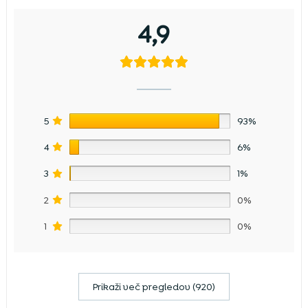
4,9
5
93%
4
6%
3
1%
2
0%
1
0%
Prikaži več pregledov (920)