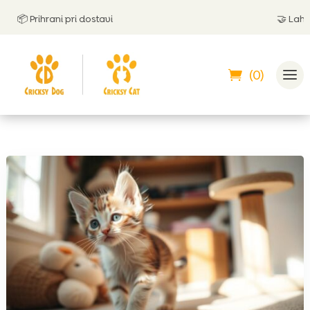
📦 Prihrani pri dostavi
🤝
Lahko pl
(0)