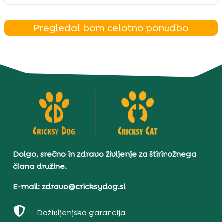
Pregledal bom celotno ponudbo
Dolgo, srečno in zdravo življenje za štirinožnega
člana družine.
E-mail: zdravo@cricksydog.si

Doživljenjska garancija