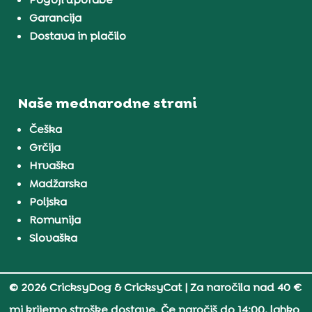
Garancija
Dostava in plačilo
Naše mednarodne strani
Češka
Grčija
Hrvaška
Madžarska
Poljska
Romunija
Slovaška
© 2026 CricksyDog & CricksyCat
| Za naročila nad 40 €
mi krijemo stroške dostave. Če naročiš do 14:00, lahko