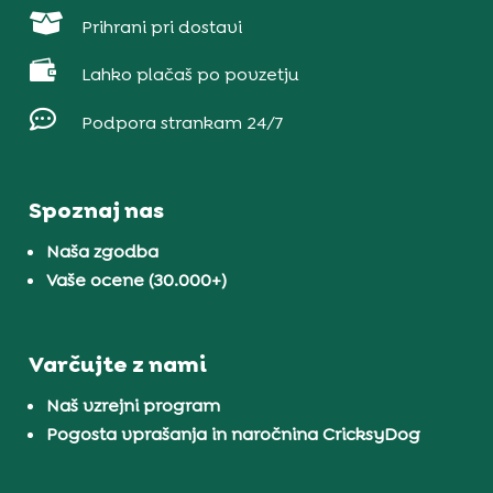

Prihrani pri dostavi

Lahko plačaš po povzetju

Podpora strankam 24/7
Spoznaj nas
Naša zgodba
Vaše ocene (30.000+)
Varčujte z nami
Naš vzrejni program
Pogosta vprašanja in naročnina CricksyDog