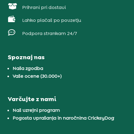

Prihrani pri dostavi

Lahko plačaš po povzetju

Podpora strankam 24/7
Spoznaj nas
Naša zgodba
Vaše ocene (30.000+)
Varčujte z nami
Naš vzrejni program
Pogosta vprašanja in naročnina CricksyDog