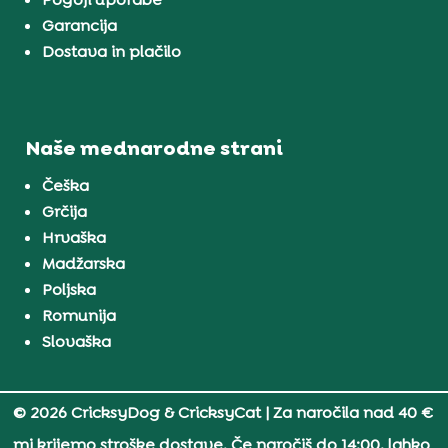
Garancija
Dostava in plačilo
Naše mednarodne strani
Češka
Grčija
Hrvaška
Madžarska
Poljska
Romunija
Slovaška
© 2026 CricksyDog & CricksyCat
| Za naročila nad 40 €
mi krijemo stroške dostave. Če naročiš do 14:00, lahko