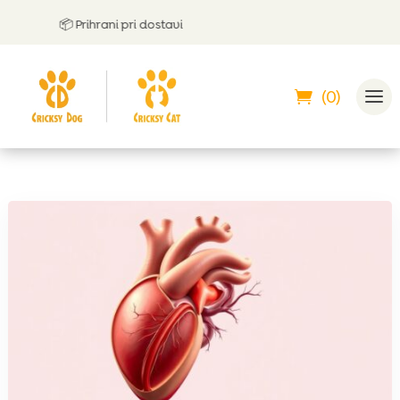
📦 Prihrani pri dostavi
🤝
L
(0)