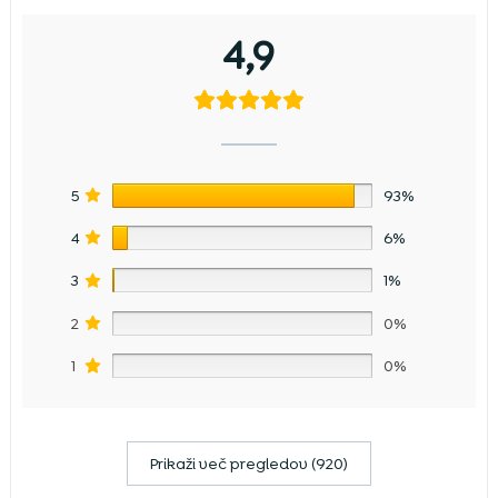
4,9
5
93%
4
6%
3
1%
2
0%
1
0%
Prikaži več pregledov (920)