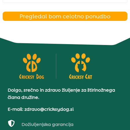
Pregledal bom celotno ponudbo
Dolgo, srečno in zdravo življenje za štirinožnega
člana družine.
E-mail: zdravo@cricksydog.si

Doživljenjska garancija