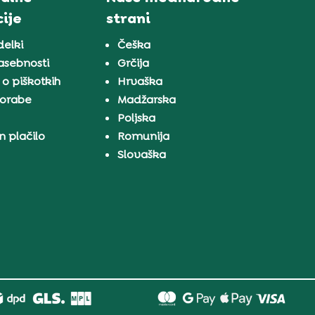
ije
strani
delki
Češka
zasebnosti
Grčija
 o piškotkih
Hrvaška
porabe
Madžarska
a
Poljska
n plačilo
Romunija
Slovaška