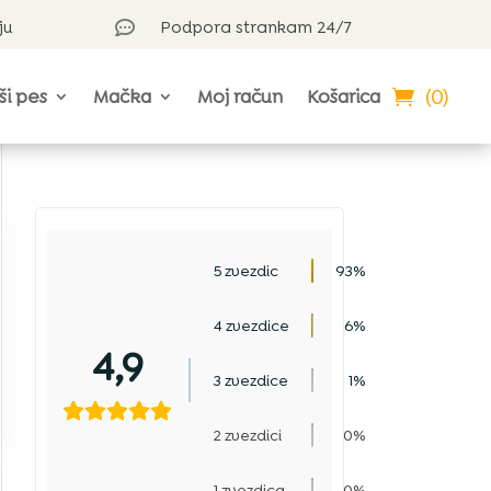
ju
Podpora strankam 24/7

(0)
ši pes
Mačka
Moj račun
Košarica
5 zvezdic
93%
4 zvezdice
6%
4,9
3 zvezdice
1%
2 zvezdici
0%
1 zvezdica
0%