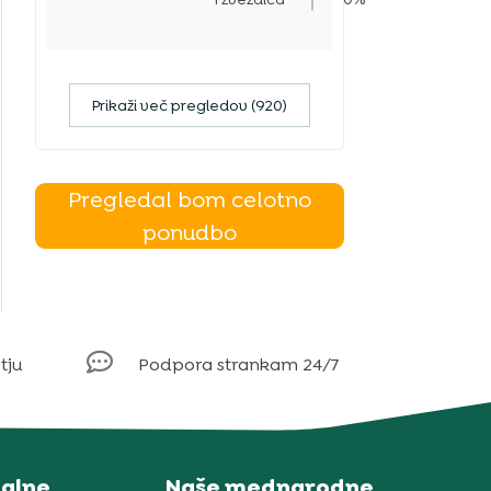
Prikaži več pregledov (920)
Pregledal bom celotno
ponudbo

tju
Podpora strankam 24/7
alne
Naše mednarodne