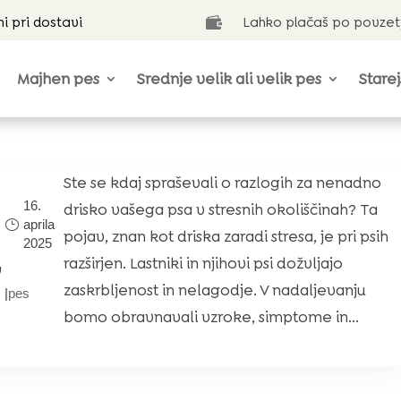
ni pri dostavi
Lahko plačaš po povzet

Majhen pes
Srednje velik ali velik pes
Starej
Ste se kdaj spraševali o razlogih za nenadno
16.
drisko vašega psa v stresnih okoliščinah? Ta
aprila
pojav, znan kot driska zaradi stresa, je pri psih
2025
,
razširjen. Lastniki in njihovi psi dožvljajo
zaskrbljenost in nelagodje. V nadaljevanju
|
pes
bomo obravnavali vzroke, simptome in...