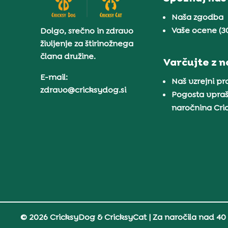
Naša zgodba
Vaše ocene (3
Dolgo, srečno in zdravo
življenje za štirinožnega
člana družine.
Varčujte z 
E-mail:
Naš vzrejni p
zdravo@cricksydog.si
Pogosta vpraš
naročnina Cr
© 2026 CricksyDog & CricksyCat
| Za naročila nad 40