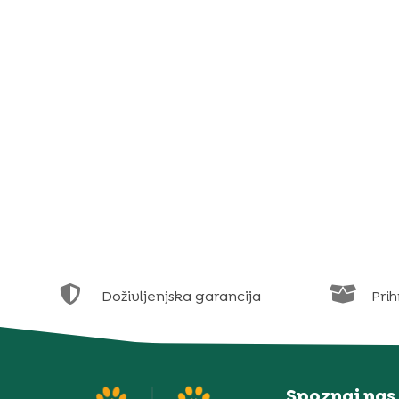


Doživljenjska garancija
Prih
Spoznaj nas