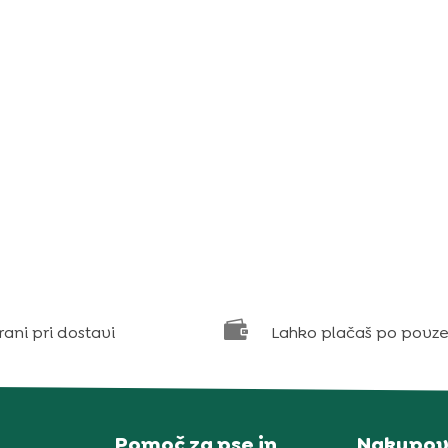

rani pri dostavi
Lahko plačaš po povze
Pomoč za pse in
Nakupov