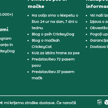
mačke
informac
0.000+)
Na voljo smo v klepetu v
Vsi naši iz
živo 24 ur na dan, 7 dni v
Izjava o 
tednu
Obvestilo
nami
Blog o psih CricksyDog
Pogoji u
rogram
Blog o mačkah
Garancij
anja in
CricksyCat
Dostava i
icksyDog
Kviz za izbiro hrane za pse
Predstavitev 72 pasem
psov
Predstavitev 37 pasem
mačk
 € mi krijemo stroške dostave. Če naročiš