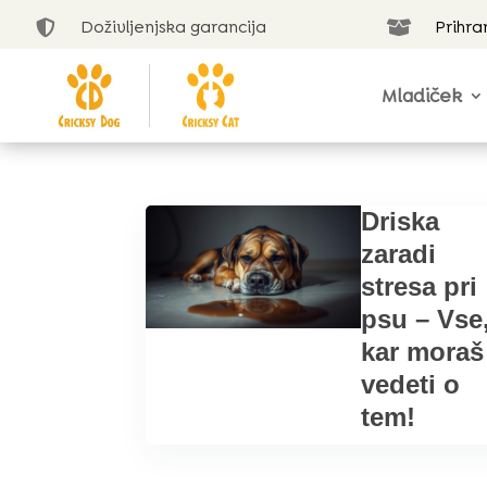
Doživljenjska garancija
Prihra


Mladiček
Driska
zaradi
stresa pri
psu – Vse
kar moraš
vedeti o
tem!