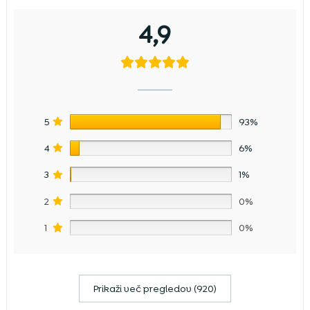
4,9
5
93%
4
6%
3
1%
2
0%
1
0%
Prikaži več pregledov (920)