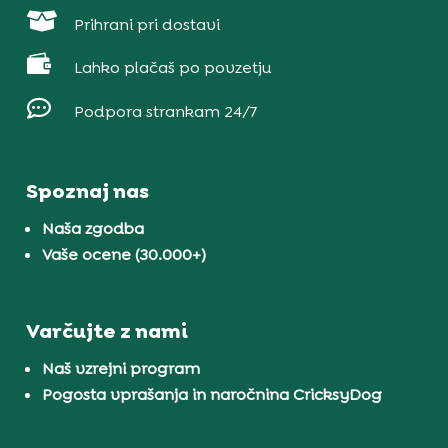

Prihrani pri dostavi

Lahko plačaš po povzetju

Podpora strankam 24/7
Spoznaj nas
Naša zgodba
Vaše ocene (30.000+)
Varčujte z nami
Naš vzrejni program
Pogosta vprašanja in naročnina CricksyDog