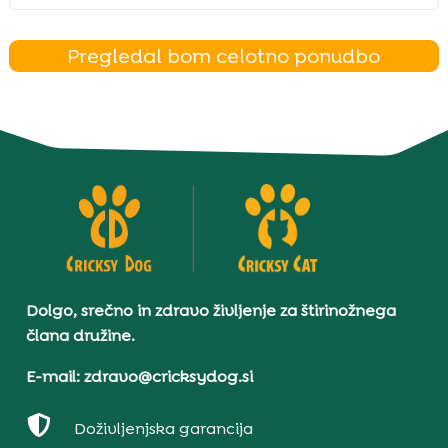
Pregledal bom celotno ponudbo
Dolgo, srečno in zdravo življenje za štirinožnega
člana družine.
E-mail: zdravo@cricksydog.si

Doživljenjska garancija