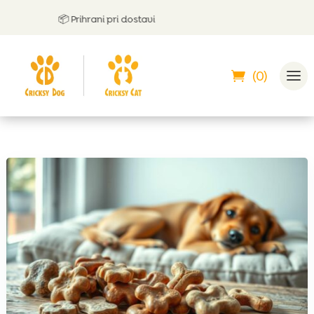
📦 Prihrani pri dostavi
🤝
(0)