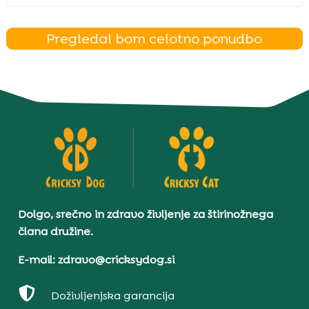
Pregledal bom celotno ponudbo
Dolgo, srečno in zdravo življenje za štirinožnega
člana družine.
E-mail: zdravo@cricksydog.si

Doživljenjska garancija