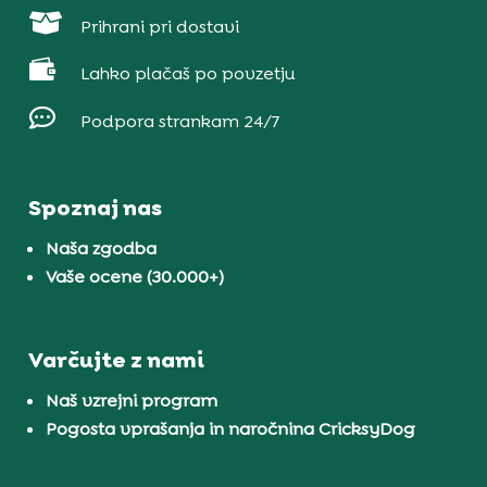

Prihrani pri dostavi

Lahko plačaš po povzetju

Podpora strankam 24/7
Spoznaj nas
Naša zgodba
Vaše ocene (30.000+)
Varčujte z nami
Naš vzrejni program
Pogosta vprašanja in naročnina CricksyDog