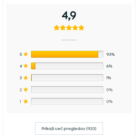
4,9
5
93%
4
6%
3
1%
2
0%
1
0%
Prikaži več pregledov (920)