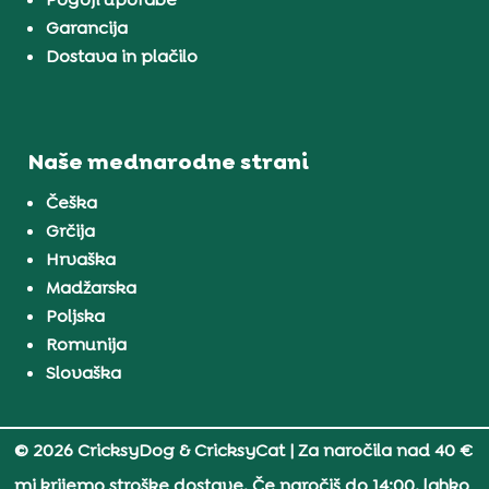
Garancija
Dostava in plačilo
Naše mednarodne strani
Češka
Grčija
Hrvaška
Madžarska
Poljska
Romunija
Slovaška
© 2026 CricksyDog & CricksyCat
| Za naročila nad 40 €
mi krijemo stroške dostave. Če naročiš do 14:00, lahko