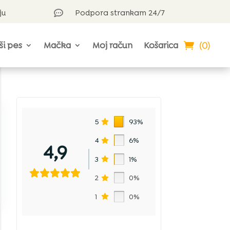
ju
Podpora strankam 24/7

(0)
ši pes
Mačka
Moj račun
Košarica
5
93%
4
6%
4,9
3
1%
2
0%
1
0%