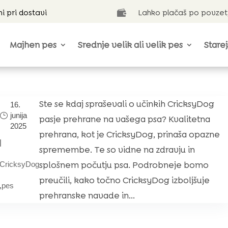
ni pri dostavi
Lahko plačaš po povzet

Majhen pes
Srednje velik ali velik pes
Starej
Ste se kdaj spraševali o učinkih CricksyDog
16.
junija
pasje prehrane na vašega psa? Kvalitetna
2025
prehrana, kot je CricksyDog, prinaša opazne
|
spremembe. Te so vidne na zdravju in
splošnem počutju psa. Podrobneje bomo
CricksyDog
preučili, kako točno CricksyDog izboljšuje
,
pes
prehranske navade in...