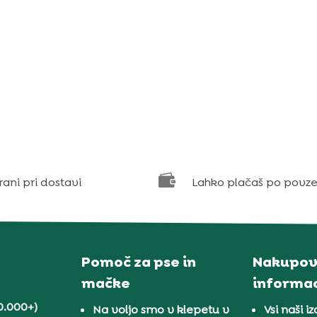

rani pri dostavi
Lahko plačaš po povze
Pomoč za pse in
Nakupov
mačke
informac
0.000+)
Na voljo smo v klepetu v
Vsi naši iz