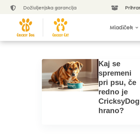
Doživljenjska garancija
Prihra


Mladiček
Kaj se
spremeni
pri psu, če
redno je
CricksyDog
hrano?