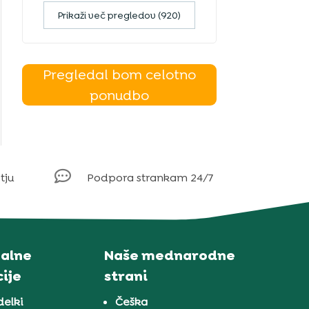
Prikaži več pregledov (920)
Pregledal bom celotno
ponudbo

tju
Podpora strankam 24/7
alne
Naše mednarodne
ije
strani
delki
Češka