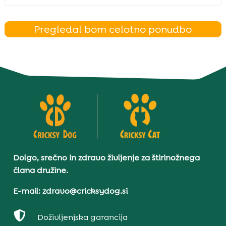
Pregledal bom celotno ponudbo
Dolgo, srečno in zdravo življenje za štirinožnega
člana družine.
E-mail: zdravo@cricksydog.si

Doživljenjska garancija