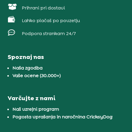

Prihrani pri dostavi

Lahko plačaš po povzetju

Podpora strankam 24/7
Spoznaj nas
Naša zgodba
Vaše ocene (30.000+)
Varčujte z nami
Naš vzrejni program
Pogosta vprašanja in naročnina CricksyDog