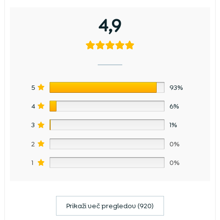
4,9
5
93%
4
6%
3
1%
2
0%
1
0%
Prikaži več pregledov (920)