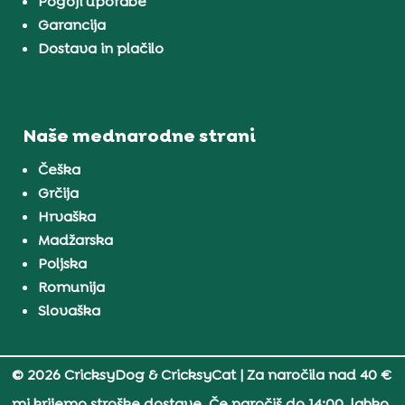
Pogoji uporabe
Garancija
Dostava in plačilo
Naše mednarodne strani
Češka
Grčija
Hrvaška
Madžarska
Poljska
Romunija
Slovaška
© 2026 CricksyDog & CricksyCat
| Za naročila nad 40 €
mi krijemo stroške dostave. Če naročiš do 14:00, lahko