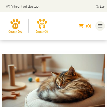
📦 Prihrani pri dostavi
🤝
Lahko pl
(0)