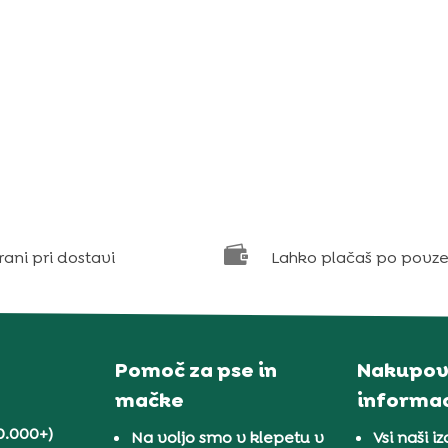

rani pri dostavi
Lahko plačaš po povze
Pomoč za pse in
Nakupov
mačke
informac
0.000+)
Na voljo smo v klepetu v
Vsi naši iz