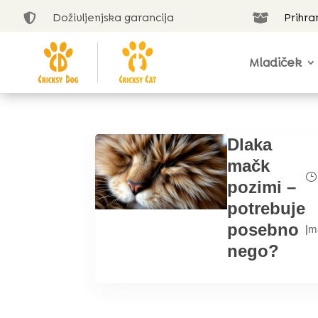
Doživljenjska garancija
Prihra


Mladiček
Dlaka
mačk
pozimi –
potrebuje
posebno
|
m
nego?