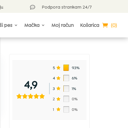
ju
Podpora strankam 24/7

(0)
ši pes
Mačka
Moj račun
Košarica
5
93%
4
6%
4,9
3
1%
2
0%
1
0%