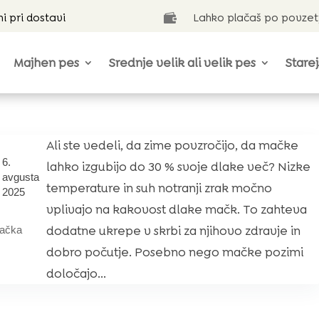
ni pri dostavi
Lahko plačaš po povzet

Majhen pes
Srednje velik ali velik pes
Starej
Ali ste vedeli, da zime povzročijo, da mačke
6.
lahko izgubijo do 30 % svoje dlake več? Nizke
avgusta
temperature in suh notranji zrak močno
2025
vplivajo na kakovost dlake mačk. To zahteva
dodatne ukrepe v skrbi za njihovo zdravje in
ačka
dobro počutje. Posebno nego mačke pozimi
določajo...