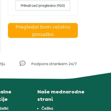
Prikaži več pregledov (920)
Pregledal bom celotno
ponudbo

tju
Podpora strankam 24/7
alne
Naše mednarodne
ije
strani
delki
Češka