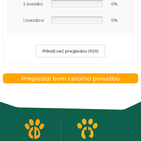
2 zvezdici
0%
1 zvezdica
0%
Prikaži več pregledov (920)
Pregledal bom celotno ponudbo