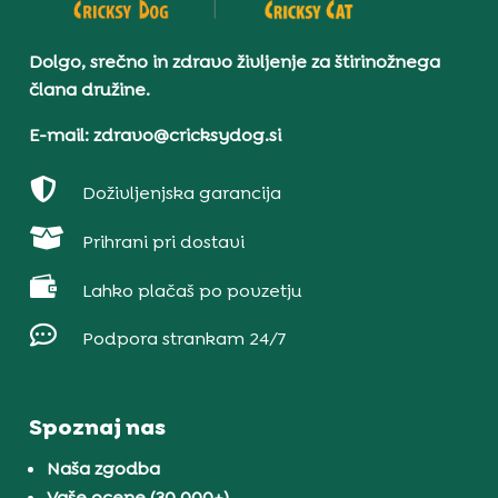
Dolgo, srečno in zdravo življenje za štirinožnega
člana družine.
E-mail: zdravo@cricksydog.si

Doživljenjska garancija

Prihrani pri dostavi

Lahko plačaš po povzetju

Podpora strankam 24/7
Spoznaj nas
Naša zgodba
Vaše ocene (30.000+)