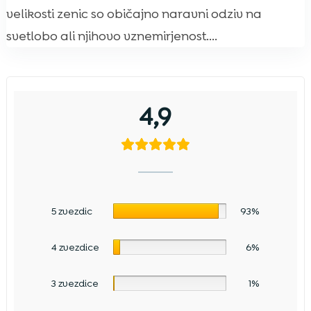
velikosti zenic so običajno naravni odziv na
svetlobo ali njihovo vznemirjenost....
4,9
5 zvezdic
93%
4 zvezdice
6%
3 zvezdice
1%