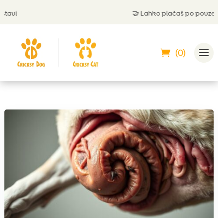
avi
🤝
Lahko plačaš po povzetju
(0)