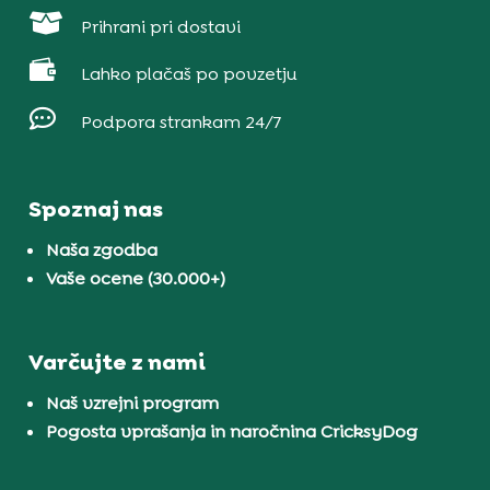

Prihrani pri dostavi

Lahko plačaš po povzetju

Podpora strankam 24/7
Spoznaj nas
Naša zgodba
Vaše ocene (30.000+)
Varčujte z nami
Naš vzrejni program
Pogosta vprašanja in naročnina CricksyDog