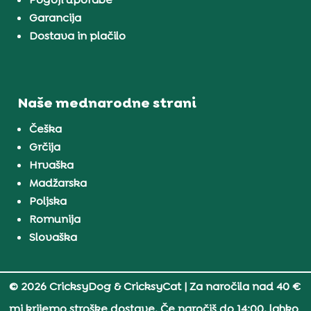
Garancija
Dostava in plačilo
Naše mednarodne strani
Češka
Grčija
Hrvaška
Madžarska
Poljska
Romunija
Slovaška
© 2026 CricksyDog & CricksyCat
| Za naročila nad 40 €
mi krijemo stroške dostave. Če naročiš do 14:00, lahko