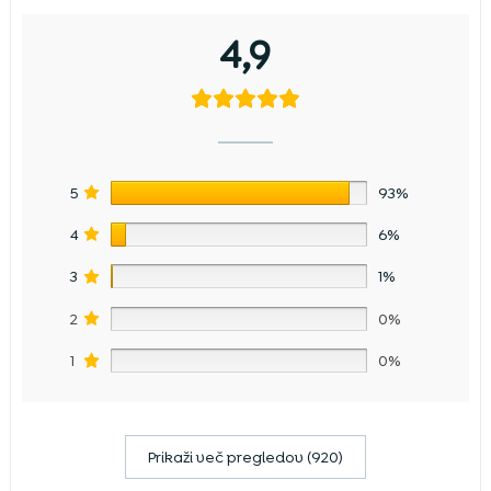
4,9
5
93%
4
6%
3
1%
2
0%
1
0%
Prikaži več pregledov (920)