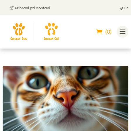
📦 Prihrani pri dostavi
🤝
Lahko p
(0)