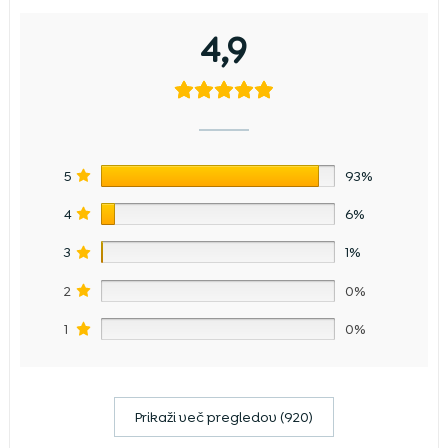
4,9
5
93%
4
6%
3
1%
2
0%
1
0%
Prikaži več pregledov (920)