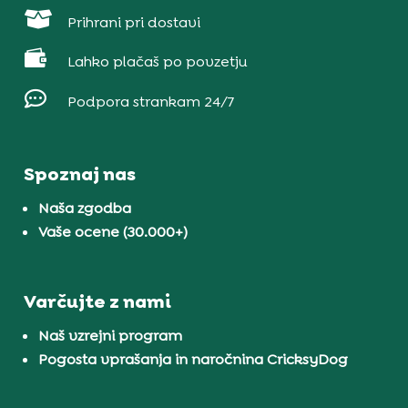

Prihrani pri dostavi

Lahko plačaš po povzetju

Podpora strankam 24/7
Spoznaj nas
Naša zgodba
Vaše ocene (30.000+)
Varčujte z nami
Naš vzrejni program
Pogosta vprašanja in naročnina CricksyDog