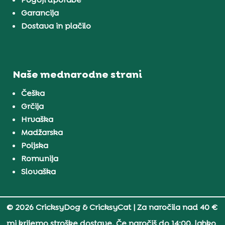
Garancija
Dostava in plačilo
Naše mednarodne strani
Češka
Grčija
Hrvaška
Madžarska
Poljska
Romunija
Slovaška
© 2026 CricksyDog & CricksyCat
| Za naročila nad 40 €
mi krijemo stroške dostave. Če naročiš do 14:00, lahko