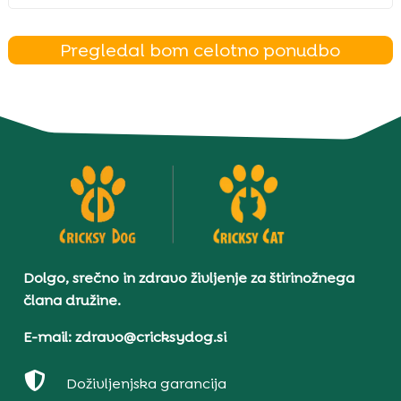
Pregledal bom celotno ponudbo
Dolgo, srečno in zdravo življenje za štirinožnega
člana družine.
E-mail: zdravo@cricksydog.si

Doživljenjska garancija