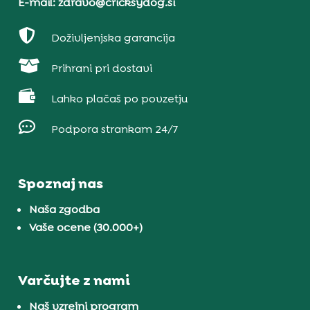
E-mail: zdravo@cricksydog.si

Doživljenjska garancija

Prihrani pri dostavi

Lahko plačaš po povzetju

Podpora strankam 24/7
Spoznaj nas
Naša zgodba
Vaše ocene (30.000+)
Varčujte z nami
Naš vzrejni program