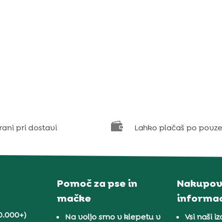

rani pri dostavi
Lahko plačaš po povze
Pomoč za pse in
Nakupov
mačke
informac
0.000+)
Na voljo smo v klepetu v
Vsi naši iz