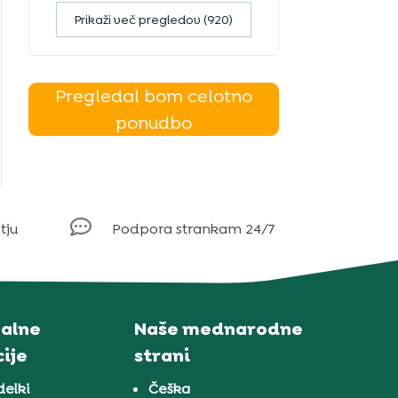
Prikaži več pregledov (920)
Pregledal bom celotno
ponudbo

tju
Podpora strankam 24/7
alne
Naše mednarodne
ije
strani
delki
Češka