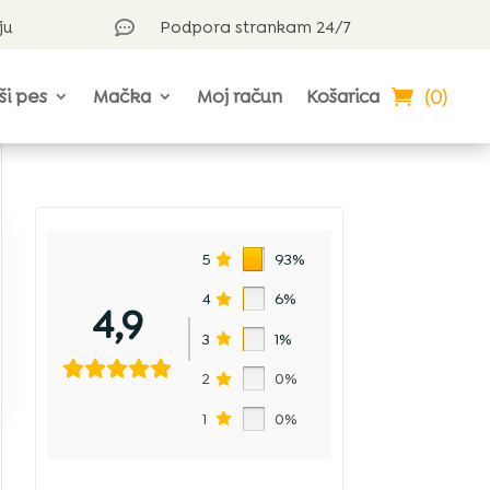
ju
Podpora strankam 24/7

(0)
ši pes
Mačka
Moj račun
Košarica
?
5
93%
4
6%
4,9
3
1%
2
0%
1
0%