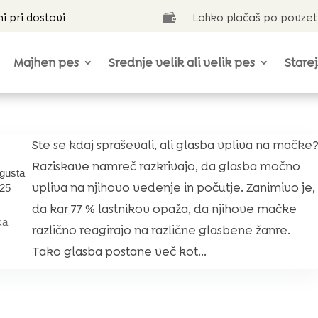
ni pri dostavi
Lahko plačaš po povzet

Majhen pes
Srednje velik ali velik pes
Starej
Ste se kdaj spraševali, ali glasba vpliva na mačke
Raziskave namreč razkrivajo, da glasba močno
gusta
vpliva na njihovo vedenje in počutje. Zanimivo je,
25
da kar 77 % lastnikov opaža, da njihove mačke
ka
različno reagirajo na različne glasbene žanre.
Tako glasba postane več kot...