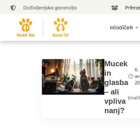
Doživljenjska garancija
Prihra


Mladiček
Mucek
6.
in
av
glasba
20
– ali
|
mač
vpliva
nanj?