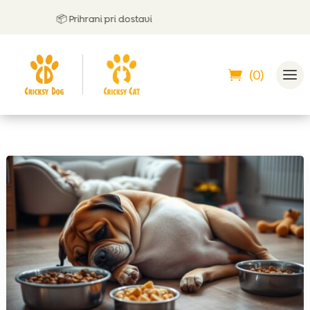
📦 Prihrani pri dostavi
🤝
(0)