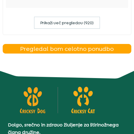
Prikaži več pregledov (920)
Pregledal bom celotno ponudbo
Dolgo, srečno in zdravo življenje za štirinožnega
člana družine.