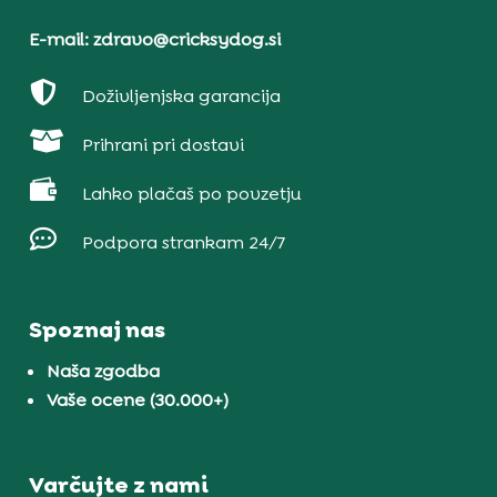
E-mail: zdravo@cricksydog.si

Doživljenjska garancija

Prihrani pri dostavi

Lahko plačaš po povzetju

Podpora strankam 24/7
Spoznaj nas
Naša zgodba
Vaše ocene (30.000+)
Varčujte z nami