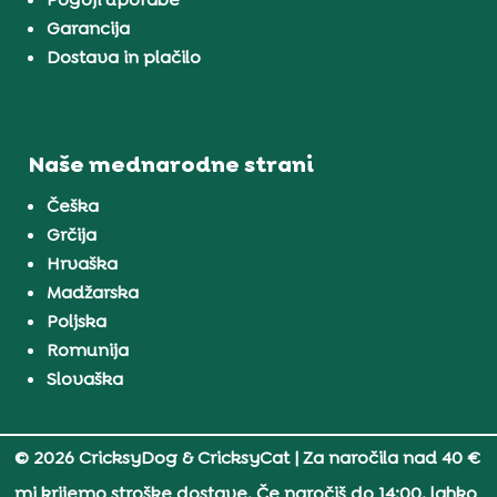
Garancija
Dostava in plačilo
Naše mednarodne strani
Češka
Grčija
Hrvaška
Madžarska
Poljska
Romunija
Slovaška
© 2026 CricksyDog & CricksyCat
| Za naročila nad 40 €
mi krijemo stroške dostave. Če naročiš do 14:00, lahko