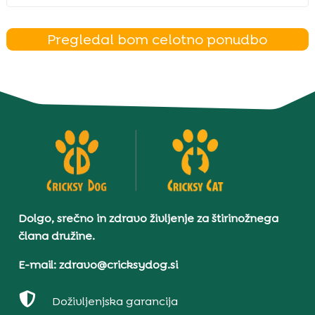
Pregledal bom celotno ponudbo
Dolgo, srečno in zdravo življenje za štirinožnega
člana družine.
E-mail: zdravo@cricksydog.si

Doživljenjska garancija