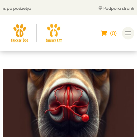
po povzetju
💬
Podpora strankam 2
(0)