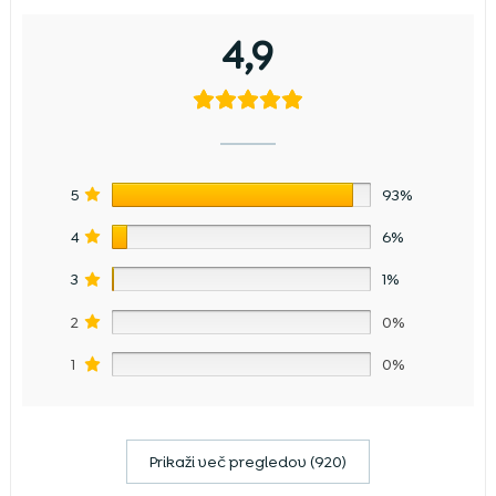
4,9
5
93%
4
6%
3
1%
2
0%
1
0%
Prikaži več pregledov (920)