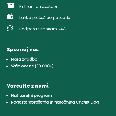

Prihrani pri dostavi

Lahko plačaš po povzetju

Podpora strankam 24/7
Spoznaj nas
Naša zgodba
Vaše ocene (30.000+)
Varčujte z nami
Naš vzrejni program
Pogosta vprašanja in naročnina CricksyDog