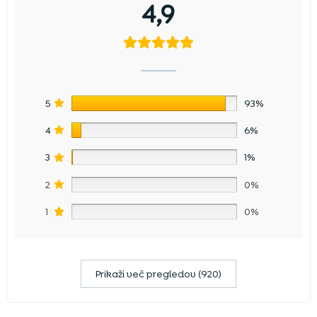
4,9
5
93%
4
6%
3
1%
2
0%
1
0%
Prikaži več pregledov (920)