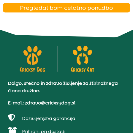
Pregledal bom celotno ponudbo
Dolgo, srečno in zdravo življenje za štirinožnega
člana družine.
E-mail: zdravo@cricksydog.si

Doživljenjska garancija

Prihrani pri dostavi