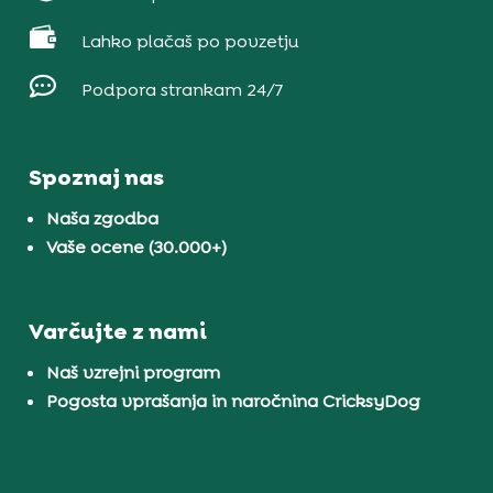

Lahko plačaš po povzetju

Podpora strankam 24/7
Spoznaj nas
Naša zgodba
Vaše ocene (30.000+)
Varčujte z nami
Naš vzrejni program
Pogosta vprašanja in naročnina CricksyDog