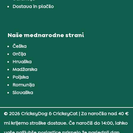
Dostava in plačilo
Naše mednarodne strani
Češka
Grčija
Hrvaška
Madžarska
Poljska
Romunija
Slovaška
© 2026 CricksyDog & CricksyCat
| Za naročila nad 40 €
mi krijemo stroške dostave. Če naročiš do 14:00, lahko
vaše najljubše poslastice prispejo že naslednji dan.