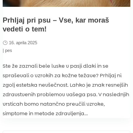
Prhljaj pri psu – Vse, kar moraš
vedeti o tem!
16. aprila 2025
|
pes
Ste že zaznali bele luske v pasji dlaki in se
spraševali o vzrokih za kožne težave? Prhljaj ni
zgolj estetska nevšečnost. Lahko je znak resnejših
zdravstvenih problemov vašega psa. V naslednjih
vrsticah bomo natančno preučili vzroke,
simptome in metode zdravljenja...