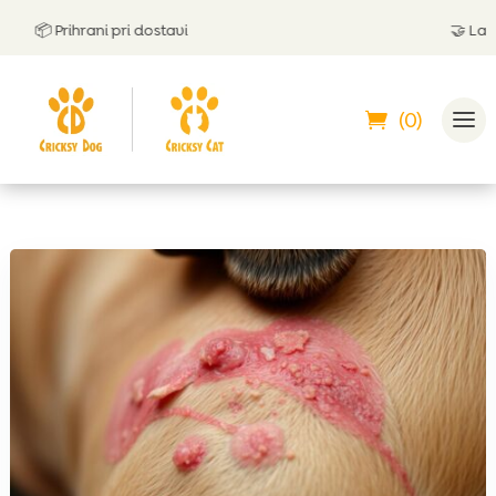
📦 Prihrani pri dostavi
🤝
Lahko p
(0)