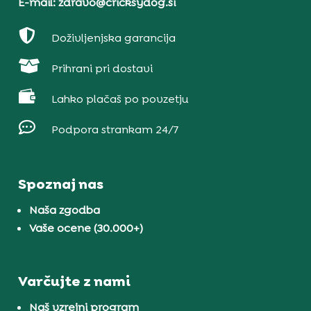
E-mail: zdravo@cricksydog.si

Doživljenjska garancija

Prihrani pri dostavi

Lahko plačaš po povzetju

Podpora strankam 24/7
Spoznaj nas
Naša zgodba
Vaše ocene (30.000+)
Varčujte z nami
Naš vzrejni program