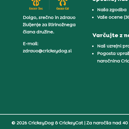
Naša zgodba
Vaše ocene (3
Dolgo, srečno in zdravo
življenje za štirinožnega
člana družine.
Varčujte z 
E-mail:
Naš vzrejni p
zdravo@cricksydog.si
Pogosta vpraš
naročnina Cr
© 2026 CricksyDog & CricksyCat
| Za naročila nad 40