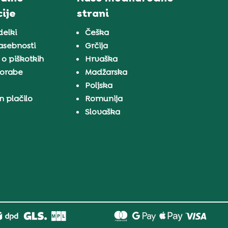
ije
strani
delki
Češka
zasebnosti
Grčija
 o piškotkih
Hrvaška
porabe
Madžarska
a
Poljska
n plačilo
Romunija
Slovaška