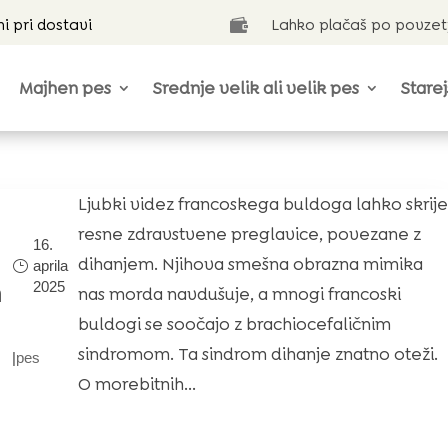
ni pri dostavi
Lahko plačaš po povzet

Majhen pes
Srednje velik ali velik pes
Starej
Ljubki videz francoskega buldoga lahko skrije
resne zdravstvene preglavice, povezane z
16.
dihanjem. Njihova smešna obrazna mimika
aprila
2025
m
nas morda navdušuje, a mnogi francoski
buldogi se soočajo z brachiocefaličnim
sindromom. Ta sindrom dihanje znatno oteži.
|
pes
O morebitnih...