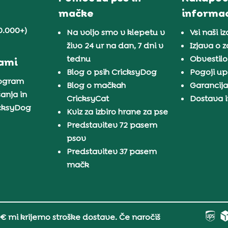
mačke
informac
0.000+)
Na voljo smo v klepetu v
Vsi naši iz
živo 24 ur na dan, 7 dni v
Izjava o 
tednu
Obvestilo
nami
Blog o psih CricksyDog
Pogoji u
rogram
Blog o mačkah
Garancij
anja in
CricksyCat
Dostava i
icksyDog
Kviz za izbiro hrane za pse
Predstavitev 72 pasem
psov
Predstavitev 37 pasem
mačk
 € mi krijemo stroške dostave. Če naročiš