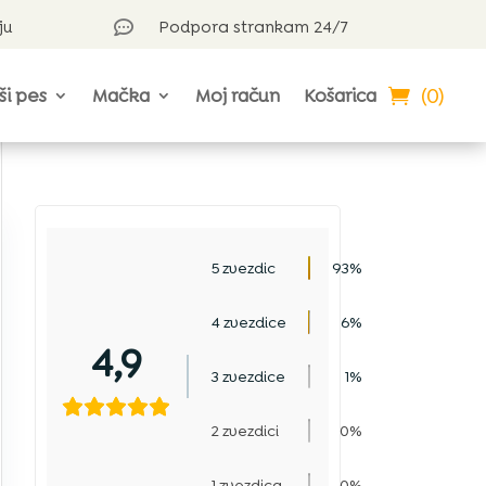
ju
Podpora strankam 24/7

(0)
ši pes
Mačka
Moj račun
Košarica
5 zvezdic
93%
4 zvezdice
6%
4,9
3 zvezdice
1%
2 zvezdici
0%
1 zvezdica
0%