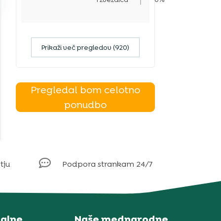
Prikaži več pregledov (920)
Pregledal bom celotno
ponudbo

tju
Podpora strankam 24/7
alne
Naše mednarodne