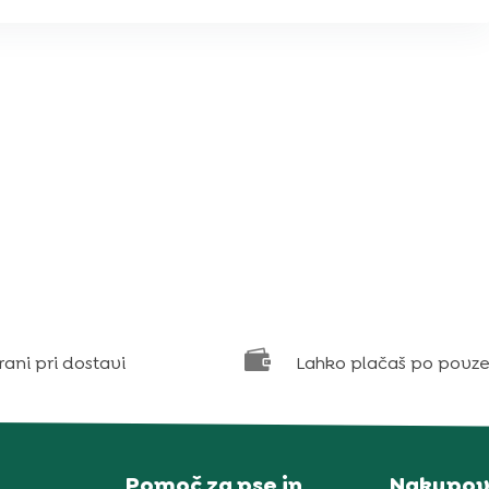

rani pri dostavi
Lahko plačaš po povze
Pomoč za pse in
Nakupov