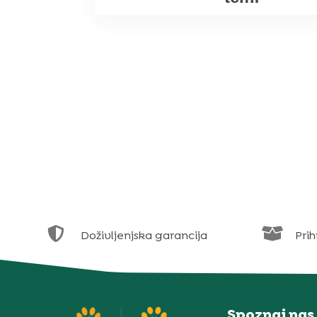


Doživljenjska garancija
Prih
Spoznaj nas