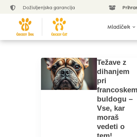
Doživljenjska garancija
Prihra


Mladiček
Težave z
dihanjem
pri
francoske
buldogu –
Vse, kar
moraš
vedeti o
tem!