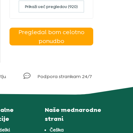
Prikaži več pregledov (920)
Pregledal bom celotno
ponudbo

tju
Podpora strankam 24/7
alne
Naše mednarodne
ije
strani
delki
Češka