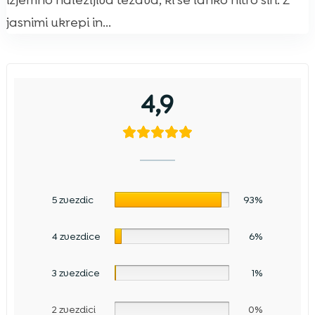
izjemno nalezljiva težava, ki se lahko hitro širi. Z
jasnimi ukrepi in...
4,9
5 zvezdic
93%
4 zvezdice
6%
3 zvezdice
1%
2 zvezdici
0%