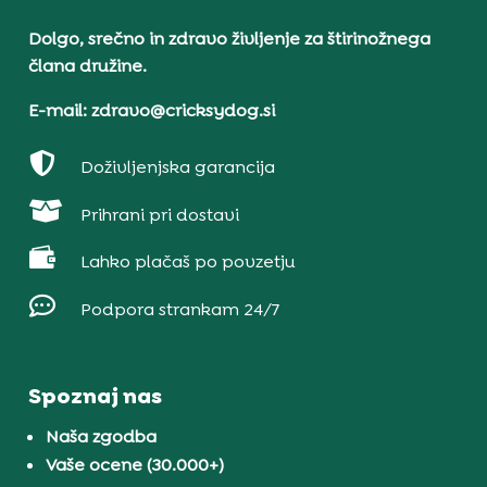
Dolgo, srečno in zdravo življenje za štirinožnega
člana družine.
E-mail: zdravo@cricksydog.si

Doživljenjska garancija

Prihrani pri dostavi

Lahko plačaš po povzetju

Podpora strankam 24/7
Spoznaj nas
Naša zgodba
Vaše ocene (30.000+)