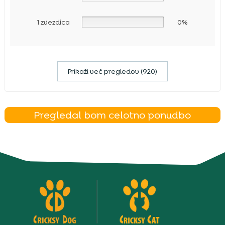
1 zvezdica
0%
Prikaži več pregledov (920)
Pregledal bom celotno ponudbo