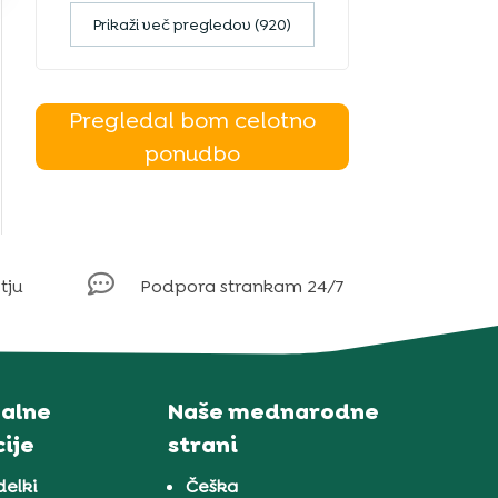
Prikaži več pregledov (920)
Pregledal bom celotno
ponudbo

tju
Podpora strankam 24/7
alne
Naše mednarodne
ije
strani
delki
Češka