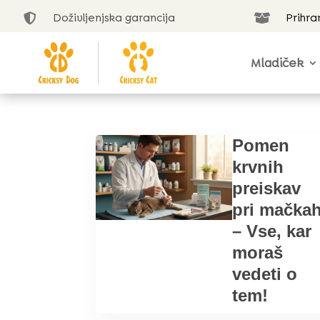
Doživljenjska garancija
Prihra


Mladiček
Pomen
krvnih
preiskav
pri mačka
– Vse, kar
moraš
vedeti o
tem!