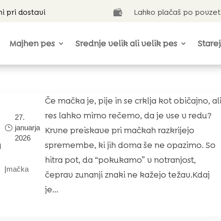
ni pri dostavi
Lahko plačaš po povzet

Majhen pes
Srednje velik ali velik pes
Starej
Če mačka je, pije in se crklja kot običajno, al
res lahko mirno rečemo, da je vse v redu?
27.
januarja
Krvne preiskave pri mačkah razkrijejo
2026
h
spremembe, ki jih doma še ne opazimo. So
hitra pot, da “pokukamo” v notranjost,
|
mačka
čeprav zunanji znaki ne kažejo težav.Kdaj
je...