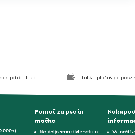

rani pri dostavi
Lahko plačaš po povze
Pomoč za pse in
Nakupov
mačke
informac
0.000+)
Na voljo smo v klepetu v
Vsi naši iz