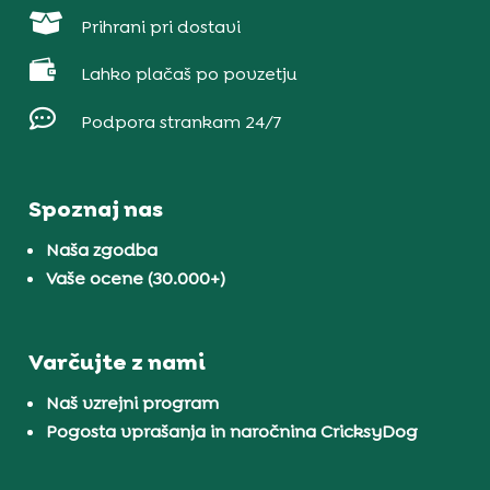

Prihrani pri dostavi

Lahko plačaš po povzetju

Podpora strankam 24/7
Spoznaj nas
Naša zgodba
Vaše ocene (30.000+)
Varčujte z nami
Naš vzrejni program
Pogosta vprašanja in naročnina CricksyDog