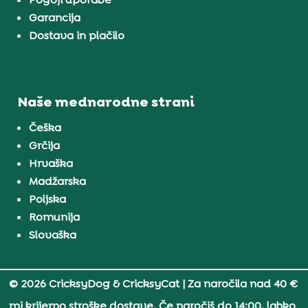
Garancija
Dostava in plačilo
Naše mednarodne strani
Češka
Grčija
Hrvaška
Madžarska
Poljska
Romunija
Slovaška
© 2026 CricksyDog & CricksyCat
| Za naročila nad 40 €
mi krijemo stroške dostave. Če naročiš do 14:00, lahko