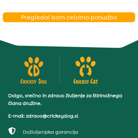
Pregledal bom celotno ponudbo
Dolgo, srečno in zdravo življenje za štirinožnega
člana družine.
E-mail: zdravo@cricksydog.si

Doživljenjska garancija