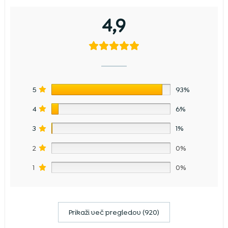
4,9
5
93%
4
6%
3
1%
2
0%
1
0%
Prikaži več pregledov (920)