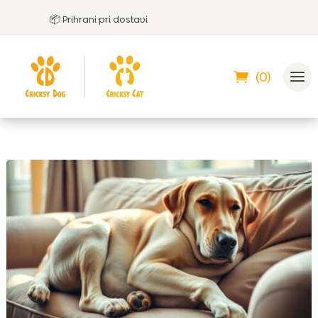
📦 Prihrani pri dostavi
🤝
L
(0)