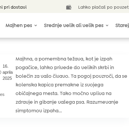
ni pri dostavi
Lahko plačaš po povzet

Majhen pes
Srednje velik ali velik pes
Starej
Majhna, a pomembna težava, kot je izpah
16.
pogačice, lahko privede do velikih skrbi in
aprila
bolečin za vašo čivavo. Ta pogoj povzroči, da se
2025
kolenska kapica premakne iz svojega
običajnega mesta. Tako močno vpliva na
pes
zdravje in gibanje vašega psa. Razumevanje
simptomov izpaha...