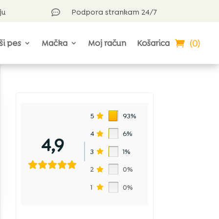
ju
Podpora strankam 24/7

(0)
ši pes
Mačka
Moj račun
Košarica
5
93%
4
6%
4,9
3
1%
2
0%
1
0%