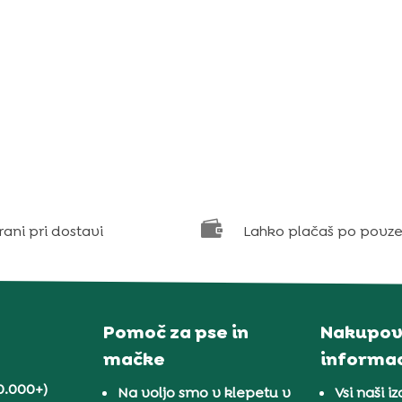

rani pri dostavi
Lahko plačaš po povze
Pomoč za pse in
Nakupov
mačke
informac
0.000+)
Na voljo smo v klepetu v
Vsi naši iz