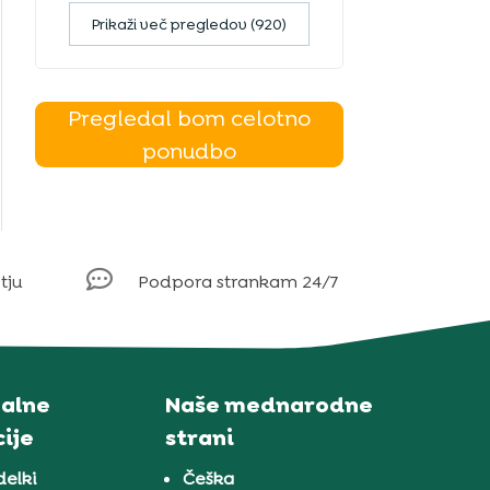
Prikaži več pregledov (920)
Pregledal bom celotno
ponudbo

tju
Podpora strankam 24/7
alne
Naše mednarodne
ije
strani
delki
Češka