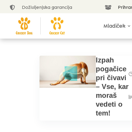
Doživljenjska garancija
Prihra


Mladiček
Izpah
pogačice
pri čivavi
– Vse, kar
moraš
|
vedeti o
tem!