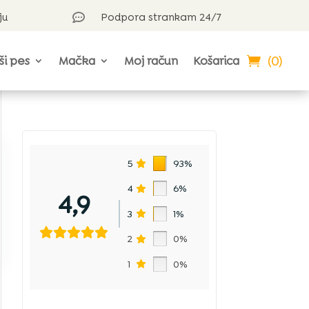
ju
Podpora strankam 24/7

(0)
ši pes
Mačka
Moj račun
Košarica
5
93%
4
6%
4,9
3
1%
2
0%
1
0%