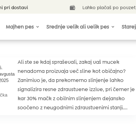
ni pri dostavi
Lahko plačaš po povzet

Majhen pes
Srednje velik ali velik pes
Starej
Ali ste se kdaj spraševali, zakaj vaš mucek
6.
nenadoma proizvaja več sline kot običajno?
avgusta
Zanimivo je, da prekomerno slinjenje lahko
2025
signalizira resne zdravstvene izzive, pri čemer je
čka
kar 30% mačk z obilnim slinjenjem dejansko
soočeno z neugodnimi zdravstvenimi stanji....