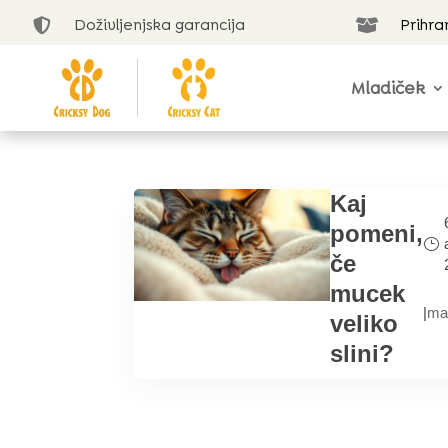
Doživljenjska garancija
Prihra


Mladiček
Kaj
pomeni,
če
mucek
|
ma
veliko
slini?