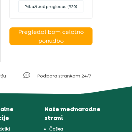
Prikaži več pregledov (920)
Pregledal bom celotno
ponudbo

tju
Podpora strankam 24/7
alne
Naše mednarodne
ije
strani
delki
Češka