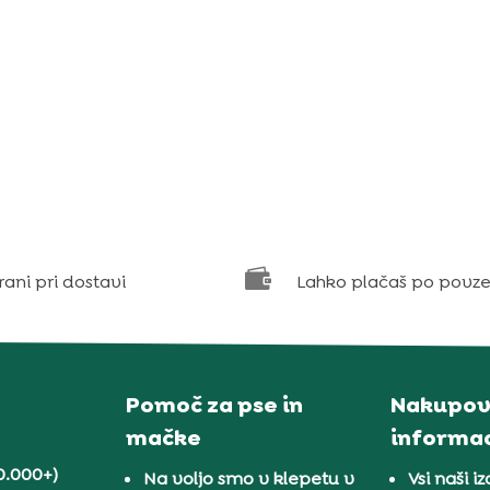

rani pri dostavi
Lahko plačaš po povze
Pomoč za pse in
Nakupov
mačke
informac
0.000+)
Na voljo smo v klepetu v
Vsi naši iz