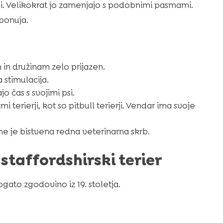
i. Velikokrat jo zamenjajo s podobnimi pasmami.
ponuja.
n družinam zelo prijazen.
 stimulacija.
jo čas s svojimi psi.
terierji, kot so pitbull terierji. Vendar ima svoje
e je bistvena redna veterinarna skrb.
taffordshirski terier
gato zgodovino iz 19. stoletja.