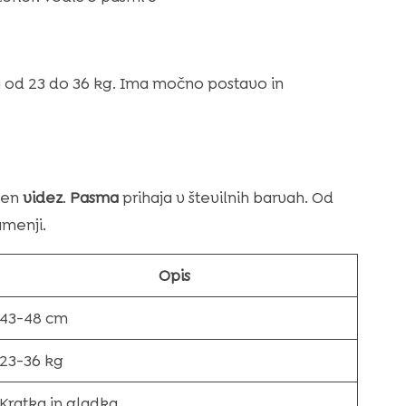
a od 23 do 36 kg. Ima močno postavo in
ejen
videz
.
Pasma
prihaja v številnih barvah. Od
amenji.
Opis
43-48 cm
23-36 kg
Kratka in gladka