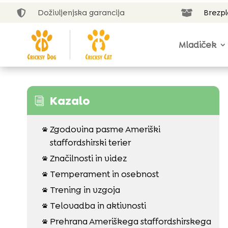
Doživljenjska garancija
Brezp


Mladiček
Kazalo
i
Zgodovina pasme Ameriški

staffordshirski terier
Značilnosti in videz

Temperament in osebnost

Trening in vzgoja

Telovadba in aktivnosti

Prehrana Ameriškega staffordshirskega
