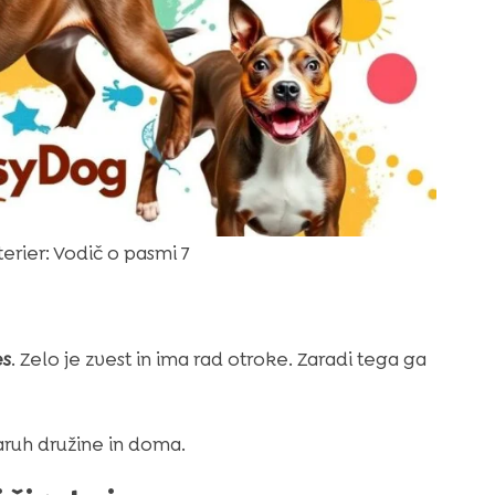
terier: Vodič o pasmi 7
es
. Zelo je zvest in ima rad otroke. Zaradi tega ga
aruh družine in doma.