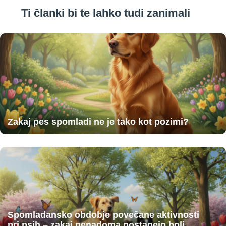
Ti članki bi te lahko tudi zanimali
Zakaj pes spomladi ne je tako kot pozimi?
Spomladansko obdobje povečane aktivnosti
pri psih – zakaj nenadoma postanejo bolj