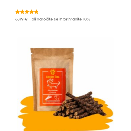
Ocenjeno
8,49
€
—
ali naročite se in prihranite
10%
4.67
od 5