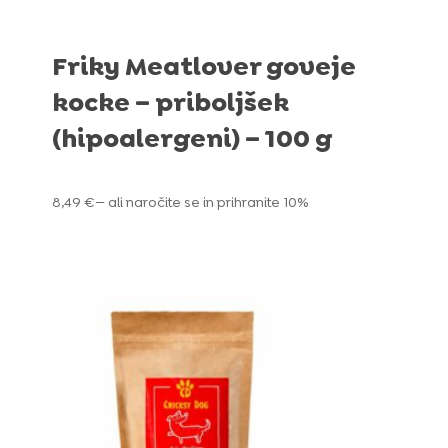
Friky Meatlover goveje
kocke – priboljšek
(hipoalergeni) – 100 g
8,49
€
—
ali naročite se in prihranite
10%