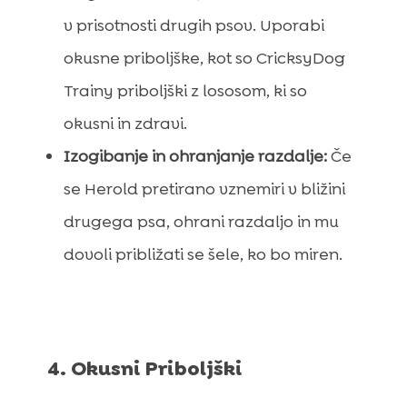
v prisotnosti drugih psov. Uporabi
okusne priboljške, kot so CricksyDog
Trainy priboljški z lososom, ki so
okusni in zdravi.
Izogibanje in ohranjanje razdalje:
Če
se Herold pretirano vznemiri v bližini
drugega psa, ohrani razdaljo in mu
dovoli približati se šele, ko bo miren.
4. Okusni Priboljški