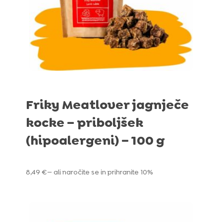
Friky Meatlover jagnječe
kocke – priboljšek
(hipoalergeni) – 100 g
8,49
€
—
ali naročite se in prihranite
10%