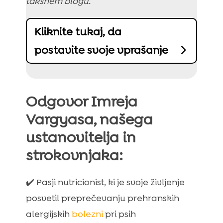
takšnem blogu.
Friky jagnjetina nagradni prigrizki za pse

(hipoalergeni pasji piškoti) – 200 g
Kliknite tukaj, da
postavite svoje vprašanje
Odgovor Imreja
Vargyasa, našega
ustanovitelja in
strokovnjaka:
✔️ Pasji nutricionist, ki je svoje življenje
posvetil preprečevanju prehranskih
alergijskih
bolezni
pri psih