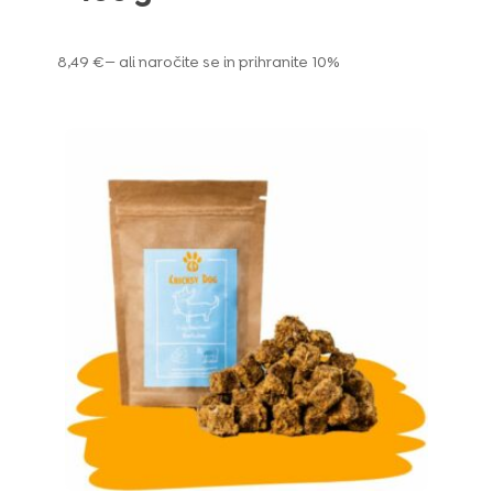
8,49
€
—
ali naročite se in prihranite
10%