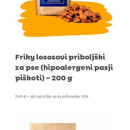
Friky lososovi priboljški
za pse (hipoalergeni pasji
piškoti) – 200 g
7,49
€
—
ali naročite se in prihranite
10%