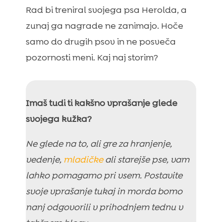
Friky Meatlover ‘mini’ jagnječe kocke –

Rad bi treniral svojega psa Herolda, a
priboljšek (hipoalergeni) – 100 g
zunaj ga nagrade ne zanimajo. Hoče
Friky Meatlover goveje kocke – priboljšek

samo do drugih psov in ne posveča
(hipoalergeni) – 100 g
pozornosti meni. Kaj naj storim?
Friky Meatlover jagnječe kocke – priboljšek

(hipoalergeni) – 100 g
Friky Meatlover zajčji palčke – priboljšek

Imaš tudi ti kakšno vprašanje glede
(hipoalergeni) – 100 g
svojega kužka?
Friky Meatlover jagnječe palčke –

priboljšek (hipoalergeni) – 100 g
Ne glede na to, ali gre za hranjenje,
Trainy priboljšek za psa z jagnjetino in

vedenje,
mladičke
ali starejše pse, vam
rižem (priboljšek za trening) – 200 g
lahko pomagamo pri vsem. Postavite
Trainy priboljšek za psa z lososom in rižem

(priboljšek za trening) – 200 g
svoje vprašanje tukaj in morda bomo
Friky lososovi priboljški za pse (hipoalergeni
nanj odgovorili v prihodnjem tednu v

pasji piškoti) – 200 g