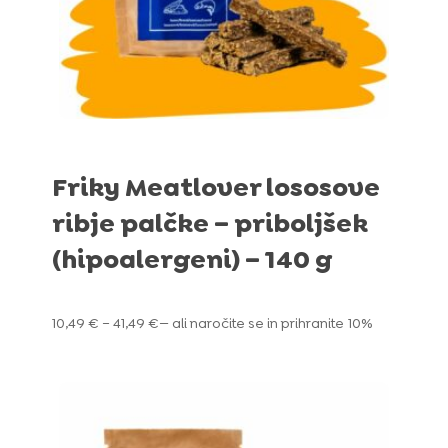
Friky Meatlover lososove
ribje palčke – priboljšek
(hipoalergeni) – 140 g
Cenovni
10,49
€
–
41,49
€
—
ali naročite se in prihranite
10%
razpon:
od
10,49 €
do