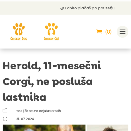
🤝
Lahko plačaš po povzetju
(0)
Herold, 11-mesečni
Corgi, ne posluša
lastnika
m
pes
|
Zabavna dejstva o psih
}
31. 07. 2024