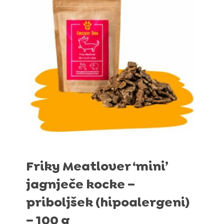
41,49 €
Friky Meatlover ‘mini’
jagnječe kocke –
priboljšek (hipoalergeni)
– 100 g