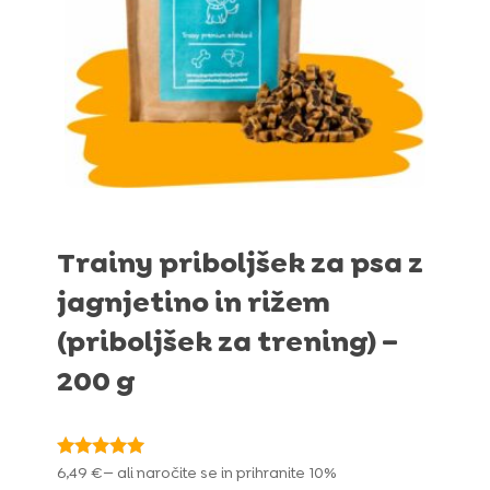
Trainy priboljšek za psa z
jagnjetino in rižem
(priboljšek za trening) –
200 g
Ocenjeno
6,49
€
—
ali naročite se in prihranite
10%
4.88