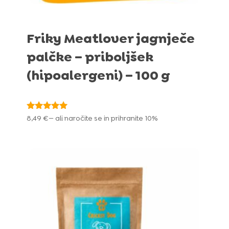
Friky Meatlover jagnječe
palčke – priboljšek
(hipoalergeni) – 100 g
Ocenjeno
8,49
€
—
ali naročite se in prihranite
10%
5.00
od 5