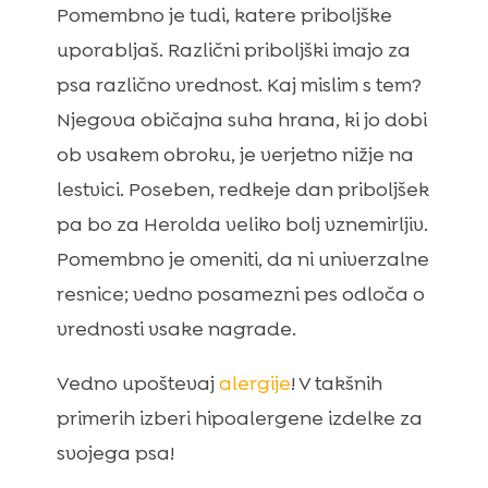
Pomembno je tudi, katere priboljške
uporabljaš. Različni priboljški imajo za
psa različno vrednost. Kaj mislim s tem?
Njegova običajna suha hrana, ki jo dobi
ob vsakem obroku, je verjetno nižje na
lestvici. Poseben, redkeje dan priboljšek
pa bo za Herolda veliko bolj vznemirljiv.
Pomembno je omeniti, da ni univerzalne
resnice; vedno posamezni pes odloča o
vrednosti vsake nagrade.
Vedno upoštevaj
alergije
! V takšnih
primerih izberi hipoalergene izdelke za
svojega psa!