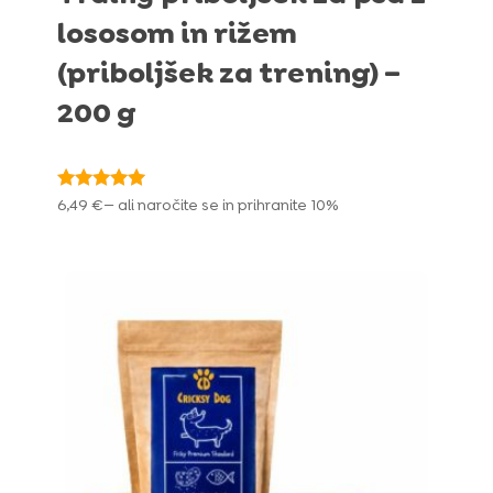
lososom in rižem
(priboljšek za trening) –
200 g
Ocenjeno
6,49
€
—
ali naročite se in prihranite
10%
5.00
od 5