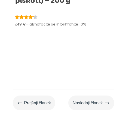
piškoti) – 200 g
Ocenjeno
7,49
€
—
ali naročite se in prihranite
10%
4.00
od 5
#
$
Prejšnji članek
Naslednji članek