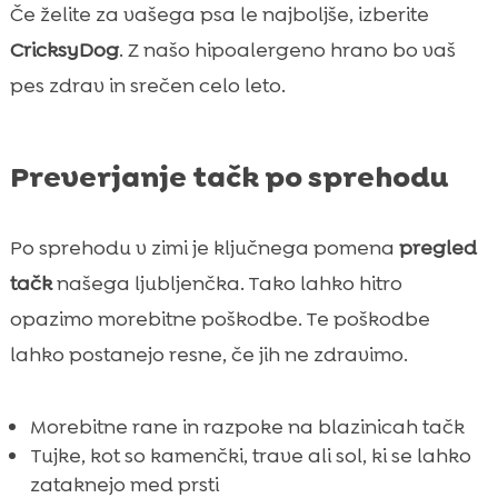
Če želite za vašega psa le najboljše, izberite
CricksyDog
. Z našo hipoalergeno hrano bo vaš
pes zdrav in srečen celo leto.
Preverjanje tačk po sprehodu
Po sprehodu v zimi je ključnega pomena
pregled
tačk
našega ljubljenčka. Tako lahko hitro
opazimo morebitne poškodbe. Te poškodbe
lahko postanejo resne, če jih ne zdravimo.
Morebitne rane in razpoke na blazinicah tačk
Tujke, kot so kamenčki, trave ali sol, ki se lahko
zataknejo med prsti