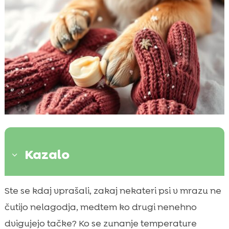
Kazalo
3
Uvod v zaščito tačk pozimi
Ste se kdaj vprašali, zakaj nekateri psi v mrazu ne

Zakaj je zaščita tačk pomembna?
čutijo nelagodja, medtem ko drugi nenehno

Izbira primerne obutve za pse
dvigujejo tačke? Ko se zunanje temperature
