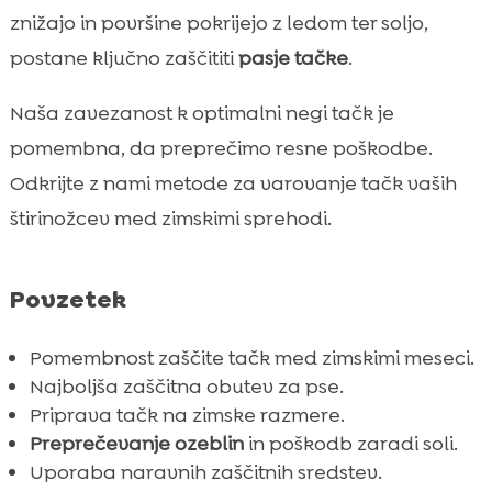
Kako pripraviti tačke na zimske pogoje?
znižajo in površine pokrijejo z ledom ter soljo,

Sprehodi s psom pozimi – zaščita pred
postane ključno zaščititi
pasje tačke
.

ozeblinami
Naša zavezanost k optimalni negi tačk je
Nujna oprema za zimske sprehode

pomembna, da preprečimo resne poškodbe.
Krajši sprehodi, večja varnost

Odkrijte z nami metode za varovanje tačk vaših
Kako preprečiti nastanek snežnih kep na

tačkah?
štirinožcev med zimskimi sprehodi.
CricksyDog hrana za psa – idealna izbira

za vas
Povzetek
Preverjanje tačk po sprehodu

Uporaba naravnih zaščitnih sredstev

Pomembnost zaščite tačk med zimskimi meseci.
Zdravljenje poškodovanih tačk

Najboljša zaščitna obutev za pse.
Snežne razmere in kako se jim prilagoditi
Priprava tačk na zimske razmere.

Preprečevanje ozeblin
in poškodb zaradi soli.
Vpliv soli na pasje tačke

Uporaba naravnih zaščitnih sredstev.
Uporabne navade za varčnejši zimski
