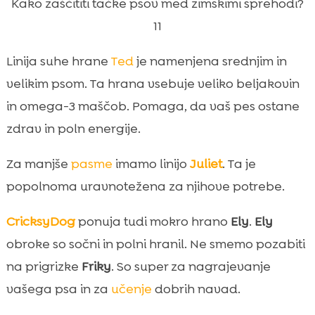
Kako zaščititi tačke psov med zimskimi sprehodi?
11
Linija suhe hrane
Ted
je namenjena srednjim in
velikim psom. Ta hrana vsebuje veliko beljakovin
in omega-3 maščob. Pomaga, da vaš pes ostane
zdrav in poln energije.
Za manjše
pasme
imamo linijo
Juliet
. Ta je
popolnoma uravnotežena za njihove potrebe.
CricksyDog
ponuja tudi mokro hrano
Ely
.
Ely
obroke so sočni in polni hranil. Ne smemo pozabiti
na prigrizke
Friky
. So super za nagrajevanje
vašega psa in za
učenje
dobrih navad.