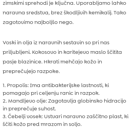
zimskimi sprehodi je ključna. Uporabljamo lahko
naravna sredstva, brez škodljivih kemikalij. Tako
zagotovimo najboljšo nego.
Voski in olja iz naravnih sestavin so pri nas
priljubljeni. Kokosovo in karitejevo maslo ščitita
pasje blazinice. Hkrati mehčajo kožo in
preprečujejo razpoke.
Propolis: Ima antibakterijske lastnosti, ki
pomagajo pri celjenju ranic in razpok.
Mandljevo olje: Zagotavlja globinsko hidracijo
in preprečuje suhost.
Čebelji vosek: Ustvari naravno zaščitno plast, ki
ščiti kožo pred mrazom in soljo.