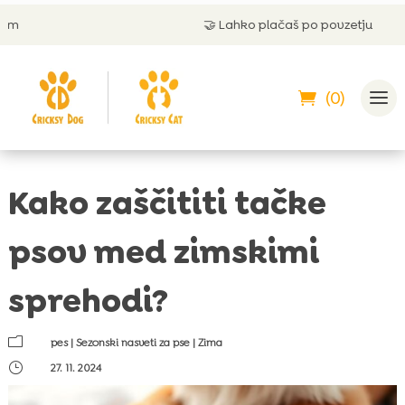
🤝
Lahko plačaš po povzetju
(0)
Kako zaščititi tačke
psov med zimskimi
sprehodi?
m
pes
|
Sezonski nasveti za pse
|
Zima
}
27. 11. 2024