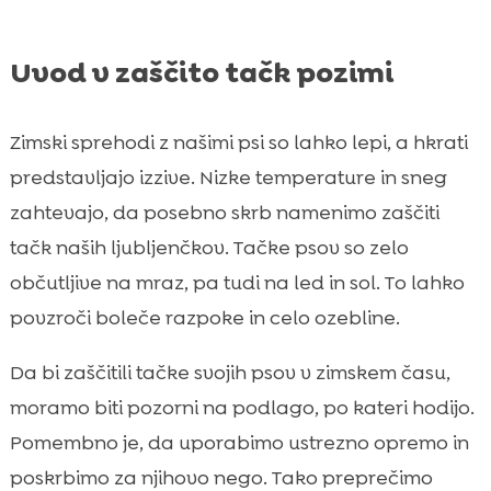
sprehod
Zaključek

Uvod v zaščito tačk pozimi
FAQ

Zimski sprehodi z našimi psi so lahko lepi, a hkrati
predstavljajo izzive. Nizke temperature in sneg
zahtevajo, da posebno skrb namenimo zaščiti
tačk naših ljubljenčkov. Tačke psov so zelo
občutljive na mraz, pa tudi na led in sol. To lahko
povzroči boleče razpoke in celo ozebline.
Da bi zaščitili tačke svojih psov v zimskem času,
moramo biti pozorni na podlago, po kateri hodijo.
Pomembno je, da uporabimo ustrezno opremo in
poskrbimo za njihovo nego. Tako preprečimo