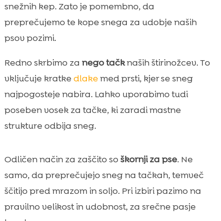
snežnih kep. Zato je pomembno, da
preprečujemo te kope snega za udobje naših
psov pozimi.
Redno skrbimo za
nego tačk
naših štirinožcev. To
vključuje kratke
dlake
med prsti, kjer se sneg
najpogosteje nabira. Lahko uporabimo tudi
poseben vosek za tačke, ki zaradi mastne
strukture odbija sneg.
Odličen način za zaščito so
škornji za pse
. Ne
samo, da preprečujejo sneg na tačkah, temveč
ščitijo pred mrazom in soljo. Pri izbiri pazimo na
pravilno velikost in udobnost, za srečne pasje