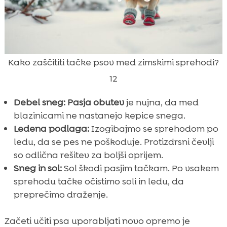
Kako zaščititi tačke psov med zimskimi sprehodi?
12
Debel sneg:
Pasja obutev
je nujna, da med
blazinicami ne nastanejo kepice snega.
Ledena podlaga:
Izogibajmo se sprehodom po
ledu, da se pes ne poškoduje. Protizdrsni čevlji
so odlična rešitev za boljši oprijem.
Sneg in sol:
Sol škodi pasjim tačkam. Po vsakem
sprehodu tačke očistimo soli in ledu, da
preprečimo draženje.
Začeti učiti psa uporabljati novo opremo je