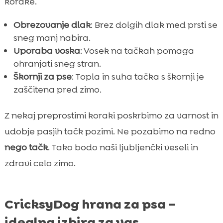
korake.
Obrezovanje dlak
: Brez dolgih dlak med prsti se
sneg manj nabira.
Uporaba voska
: Vosek na tačkah pomaga
ohranjati sneg stran.
Škornji za pse
: Topla in suha tačka s škornji je
zaščitena pred zimo.
Z nekaj preprostimi koraki poskrbimo za varnost in
udobje pasjih tačk pozimi. Ne pozabimo na redno
nego tačk
. Tako bodo naši ljubljenčki veseli in
zdravi celo zimo.
CricksyDog hrana za psa –
idealna izbira za vas