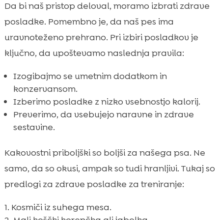
Da bi naš pristop deloval, moramo izbrati zdrave
posladke. Pomembno je, da naš pes ima
uravnoteženo prehrano. Pri izbiri posladkov je
ključno, da upoštevamo naslednja pravila:
Izogibajmo se umetnim dodatkom in
konzervansom.
Izberimo posladke z nizko vsebnostjo kalorij.
Preverimo, da vsebujejo naravne in zdrave
sestavine.
Kakovostni priboljški so boljši za našega psa. Ne
samo, da so okusi, ampak so tudi hranljivi. Tukaj so
predlogi za zdrave posladke za treniranje:
Kosmiči iz suhega mesa.
Mali koščki korenčka ali jabolka.