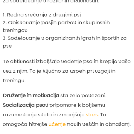
za sodelovanje v različnih aktivnostih.
Redna srečanja z drugimi psi
Obiskovanje pasjih parkov in skupinskih
treningov
Sodelovanje v organiziranih igrah in športih za
pse
Te aktivnosti izboljšajo vedenje psa in krepijo vašo
vez z njim. To je ključno za uspeh pri vzgoji in
treningu.
Druženje in motivacija
sta zelo povezani.
Socializacija psov
pripomore k boljšemu
razumevanju sveta in zmanjšuje
stres
. To
omogoča hitrejše
učenje
novih veščin in obnašanj.