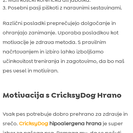
Posebni pasji piškoti z naravnimi sestavinami.
Različni posladki preprečujejo dolgočanje in
ohranjajo zanimanje. Uporaba posladkov kot
motivacije je zdrava metoda. S pravilnim
načrtovanjem in izbiro lahko izboljšamo
učinkovitost treniranja in zagotovimo, da bo naš
pes vesel in motiviran.
Motivacija s CricksyDog Hrano
Vsak pes potrebuje dobro prehrano za zdravje in
srečo.
CricksyDog
hipoalergena hrana
je super
izbor za našega psa. Pomaga mu, da se počuti