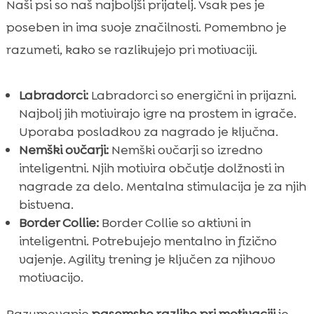
Naši psi so naš najboljši prijatelj. Vsak pes je
poseben in ima svoje značilnosti. Pomembno je
razumeti, kako se razlikujejo pri motivaciji.
Labradorci:
Labradorci so energični in prijazni.
Najbolj jih motivirajo igre na prostem in igrače.
Uporaba posladkov za nagrado je ključna.
Nemški ovčarji:
Nemški ovčarji so izredno
inteligentni. Njih motivira občutje dolžnosti in
nagrade za delo. Mentalna stimulacija je za njih
bistvena.
Border Collie:
Border Collie so aktivni in
inteligentni. Potrebujejo mentalno in fizično
vajenje. Agility trening je ključen za njihovo
motivacijo.
Razumevanje
pasemske razlike pri motivaciji
je