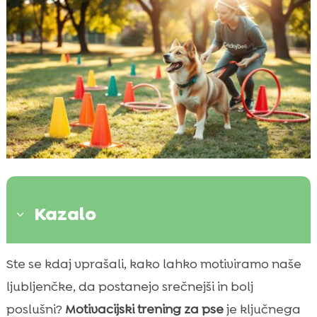
Kazalo
3
Uvod v Motivacijo za Pse
Ste se kdaj vprašali, kako lahko motiviramo naše

Pozitivna Okrepitev
ljubljenčke, da postanejo srečnejši in bolj

Uporaba Posladkov kot Motivacija
poslušni?
Motivacijski trening za pse
je ključnega
