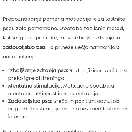
Prepoznavanje pomena motivacije je za lastnike
psov zelo pomembno. Uporaba različnih metod,
kot so igra in pohvale, lahko izboljša zdravje in
zadovoljstvo psa
. To prinese večjo harmonijo v
našo življenje.
Izboljšanje zdravja psa:
Redna fizična aktivnost
preko igre ali treninga.
Mentalna stimulacija:
Motivacija spodbuja
mentalno aktivnost in koncentracijo.
Zadovoljstvo psa:
Sreča in pozitivni odzivi ob
nagradah ustvarjajo močno vez med lastnikom
in psom.
Naša sreča je, da imamo veliko načinov za