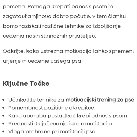
Motivacija s CricksyDog Hrano
pomena. Pomaga krepati odnos s psom in

Motivacija preko Igranja
zagotavlja njihovo dobro počutje. V tem članku

Motivacija z Uporabo Pohvale
bomo raziskali različne tehnike za izboljšanje

Učinkovitost Rutine
vedenja naših štirinožnih prijateljev.

Vključitev Druženja v Motivacijo

Odkrijte, kako ustrezna motivacija lahko spremeni
Kako se Izogniti Motivacijskim Napakam

urjenje in vedenje vašega psa!
Motivacija za pse s pozitivnim vedenjem

Koristi Motivacije za Psa

Motivacijske Metode glede na Pasmo
Ključne Točke

Kaj Narediti, ko Motivacija Ne Deluje?

Učinkovite tehnike za
motivacijski trening za pse
Vloga Prehrane pri Motivaciji

Pomembnost pozitivne okrepitve
Motivacija s Pomočjo Športnih Aktivnosti

Kako uporaba posladkov krepi odnos s psom
Zadnji Nasveti za Uspešne Motivacijske

Prednosti vključevanja igre v motivacijo
Tehnike
Vloga prehrane pri motivaciji psa
Zaključek
