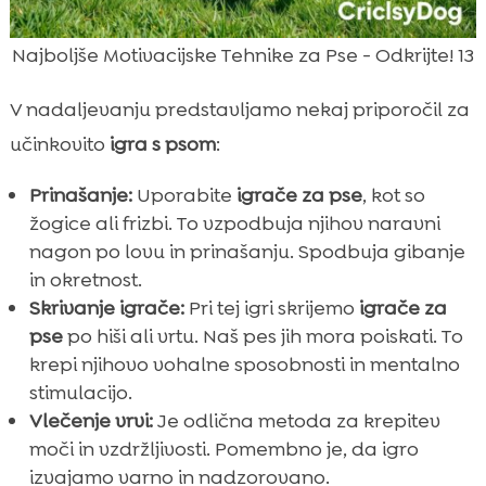
Najboljše Motivacijske Tehnike za Pse - Odkrijte! 13
V nadaljevanju predstavljamo nekaj priporočil za
učinkovito
igra s psom
:
Prinašanje:
Uporabite
igrače za pse
, kot so
žogice ali frizbi. To vzpodbuja njihov naravni
nagon po lovu in prinašanju. Spodbuja gibanje
in okretnost.
Skrivanje igrače:
Pri tej igri skrijemo
igrače za
pse
po hiši ali vrtu. Naš pes jih mora poiskati. To
krepi njihovo vohalne sposobnosti in mentalno
stimulacijo.
Vlečenje vrvi:
Je odlična metoda za krepitev
moči in vzdržljivosti. Pomembno je, da igro
izvajamo varno in nadzorovano.