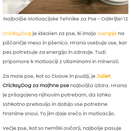
Najboljše Motivacijske Tehnike za Pse - Odkrijte! 12
CricksyDog
je idealen za pse, ki imajo
alergije
na
piščančje meso in pšenico. Hrana vsebuje vse, kar
pes potrebuje za energijo in zdravje. Tudi
pripomore k motivaciji z vitaminami in minerali.
Za male pse, kot so čivave in pudlji, je
Juliet
CricksyDog za majhne pse
najboljša izbira. Hrana
je prilagojena njihovim potrebam, da lahko
lahkotno prebavijo in dobijo vse potrebne
hranilne snovi. To jim daje srečo in motivacijo.
Večje pse, kot so nemški ovčarji, najbolje pasuje