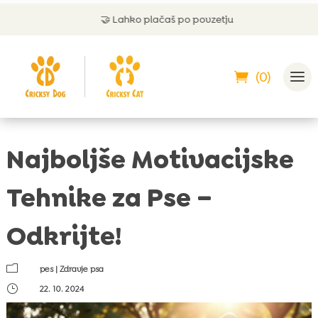
🤝
Lahko plačaš po povzetju
💬
Pod
(0)
Najboljše Motivacijske
Tehnike za Pse –
Odkrijte!
m
pes
|
Zdravje psa
}
22. 10. 2024