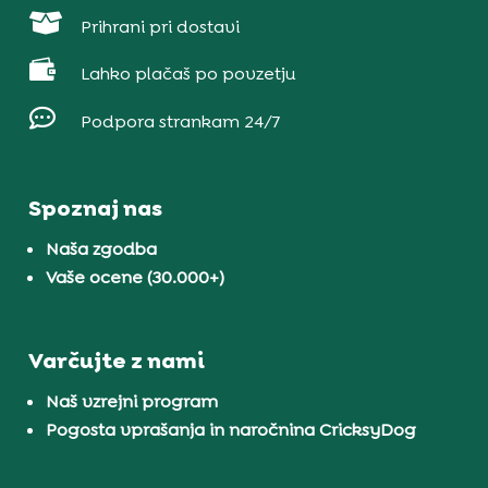

Prihrani pri dostavi

Lahko plačaš po povzetju

Podpora strankam 24/7
Spoznaj nas
Naša zgodba
Vaše ocene (30.000+)
Varčujte z nami
Naš vzrejni program
Pogosta vprašanja in naročnina CricksyDog