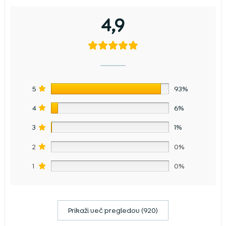
4,9
5
93%
4
6%
3
1%
2
0%
1
0%
Prikaži več pregledov (920)