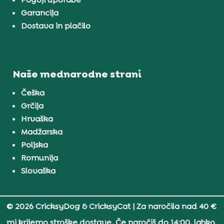
Garancija
Dostava in plačilo
Naše mednarodne strani
Češka
Grčija
Hrvaška
Madžarska
Poljska
Romunija
Slovaška
© 2026 CricksyDog & CricksyCat
| Za naročila nad 40 €
mi krijemo stroške dostave. Če naročiš do 14:00, lahko