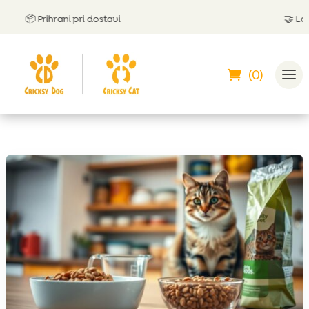
📦 Prihrani pri dostavi
🤝
Lahko 
(0)