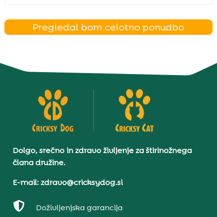
Pregledal bom celotno ponudbo
Dolgo, srečno in zdravo življenje za štirinožnega
člana družine.
E-mail: zdravo@cricksydog.si

Doživljenjska garancija