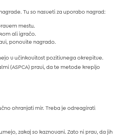
 nagrade. Tu so nasveti za uporabo nagrad:
 pravem mestu.
kom ali igračo.
avi, ponovite nagrado.
jamejo v učinkovitost pozitivnega okrepitve.
lmi (ASPCA) pravi, da te metode krepijo
učno ohranjati mir. Treba je odreagirati
umejo, zakaj so kaznovani. Zato ni prav, da jih