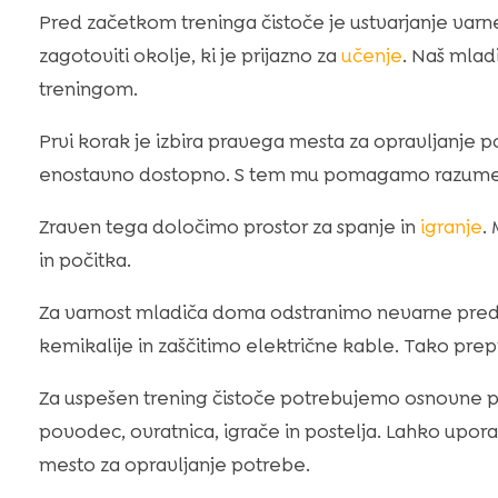
Pred začetkom treninga čistoče je ustvarjanje v
zagotoviti okolje, ki je prijazno za
učenje
. Naš mlad
treningom.
Prvi korak je izbira pravega mesta za opravljanje 
enostavno dostopno. S tem mu pomagamo razumeti,
Zraven tega določimo prostor za spanje in
igranje
.
in počitka.
Za varnost mladiča doma odstranimo nevarne pre
kemikalije in zaščitimo električne kable. Tako pr
Za uspešen trening čistoče potrebujemo osnovne 
povodec, ovratnica, igrače in postelja. Lahko upora
mesto za opravljanje potrebe.