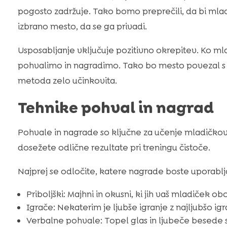
pogosto zadržuje. Tako bomo preprečili, da bi mladi
izbrano mesto, da se ga privadi.
Usposabljanje vključuje pozitivno okrepitev. Ko m
pohvalimo in nagradimo. Tako bo mesto povezal s po
metoda zelo učinkovita.
Tehnike pohval in nagrad
Pohvale in nagrade so ključne za učenje mladičkov
dosežete odlične rezultate pri treningu čistoče.
Najprej se odločite, katere nagrade boste uporabljal
Priboljški: Majhni in okusni, ki jih vaš mladiček ob
Igrače: Nekaterim je ljubše igranje z najljubšo igr
Verbalne pohvale: Topel glas in ljubeče besed