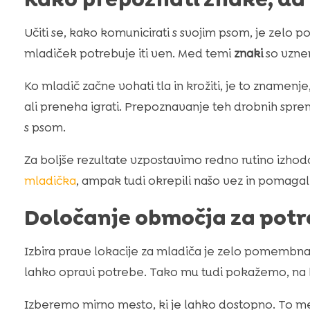
Učiti se, kako komunicirati s svojim psom, je zelo
mladiček potrebuje iti ven. Med temi
znaki
so vznem
Ko mladič začne vohati tla in krožiti, je to znamen
ali preneha igrati. Prepoznavanje teh drobnih spr
s psom.
Za boljše rezultate vzpostavimo redno rutino izh
mladička
, ampak tudi okrepili našo vez in pomagali 
Določanje območja za pot
Izbira prave lokacije za mladiča je zelo pomembn
lahko opravi potrebe. Tako mu tudi pokažemo, na 
Izberemo mirno mesto, ki je lahko dostopno. To mes