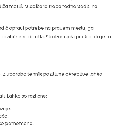
ča motili. Mladiča je treba redno voditi na
ladič opravi potrebe na pravem mestu, ga
zitivnimi občutki. Strokovnjaki pravijo, da je ta
. Z uporabo tehnik pozitivne okrepitve lahko
i. Lahko so različne:
ožuje.
ačo.
e so pomembne.