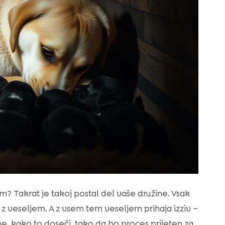
m? Takrat je takoj postal del vaše družine. Vsak
z veseljem. A z vsem tem veseljem prihaja izziv –
e, kako to doseči, tako da bo proces prijeten za