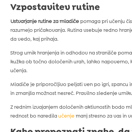
Vzpostavitev rutine
Ustvarjanje rutine za mladiče
pomaga pri učenju čis
razumejo pričakovanja. Rutina vsebuje redno hran
da vedo, kaj prihaja.
Strog urnik hranjenja in odhodov na stranišče pom
kužka ob točno določenih urah, lahko napovemo, kda
učenja.
Mladiče je priporočljivo peljati ven po igri, spancu 
in zmanjša možnost nesreč. Pravilno sledenje urniku
Z rednim izvajanjem določenih aktivnostih bodo mla
rednost bo naredila
učenje
manj stresno za vas in 
Kako prepoznati znake, da