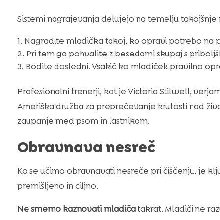
Sistemi nagrajevanja delujejo na temelju takojšnje
Nagradite mladička takoj, ko opravi potrebo na
Pri tem ga pohvalite z besedami skupaj s priboljš
Bodite dosledni. Vsakič ko mladiček pravilno opr
Profesionalni trenerji, kot je Victoria Stilwell, ver
Ameriška družba za preprečevanje krutosti nad živa
zaupanje med psom in lastnikom.
Obravnava nesreč
Ko se učimo obravnavati nesreče pri čiščenju, je klj
premišljeno in ciljno.
Ne smemo kaznovati mladiča
takrat. Mladiči ne raz