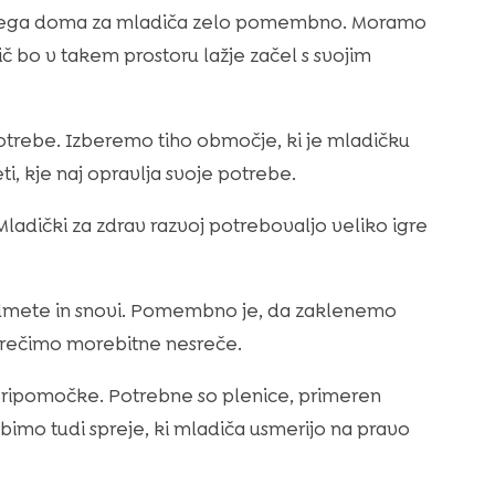
arnega doma za mladiča zelo pomembno. Moramo
ič bo v takem prostoru lažje začel s svojim
potrebe. Izberemo tiho območje, ki je mladičku
 kje naj opravlja svoje potrebe.
 Mladički za zdrav razvoj potrebovaljo veliko igre
dmete in snovi. Pomembno je, da zaklenemo
eprečimo morebitne nesreče.
pripomočke. Potrebne so plenice, primeren
bimo tudi spreje, ki mladiča usmerijo na pravo