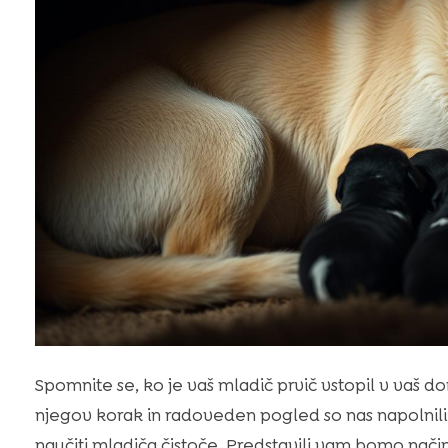
Spomnite se, ko je vaš mladič prvič vstopil v vaš do
njegov korak in radoveden pogled so nas napolnili 
naučiti mladiča čistoče. Predstavili vam bomo način