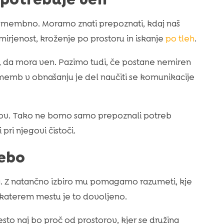
 pomembno. Moramo znati prepoznati, kdaj naš
irjenost, kroženje po prostoru in iskanje
po tleh
.
je, da mora ven. Pazimo tudi, če postane nemiren
ememb v obnašanju je del naučiti se komunikacije
odov. Tako ne bomo samo prepoznali potreb
pri njegovi čistoči.
rebo
a. Z natančno izbiro mu pomagamo razumeti, kje
katerem mestu je to dovoljeno.
to naj bo proč od prostorov, kjer se družina