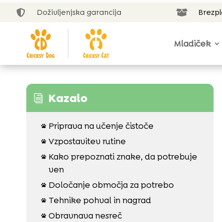
Doživljenjska garancija
Brezp


Mladiček
Kazalo
i
Priprava na učenje čistoče

Vzpostavitev rutine

Kako prepoznati znake, da potrebuje

ven
Določanje območja za potrebo

Tehnike pohval in nagrad

Obravnava nesreč
