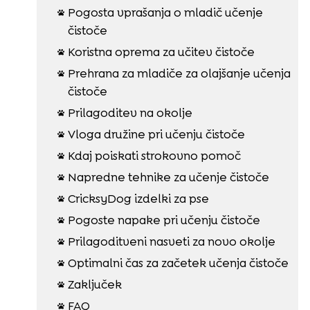
Pogosta vprašanja o mladič učenje

čistoče
Koristna oprema za učitev čistoče

Prehrana za mladiče za olajšanje učenja

čistoče
Prilagoditev na okolje

Vloga družine pri učenju čistoče

Kdaj poiskati strokovno pomoč

Napredne tehnike za učenje čistoče

CricksyDog izdelki za pse

Pogoste napake pri učenju čistoče

Prilagoditveni nasveti za novo okolje

Optimalni čas za začetek učenja čistoče

Zaključek

FAQ
