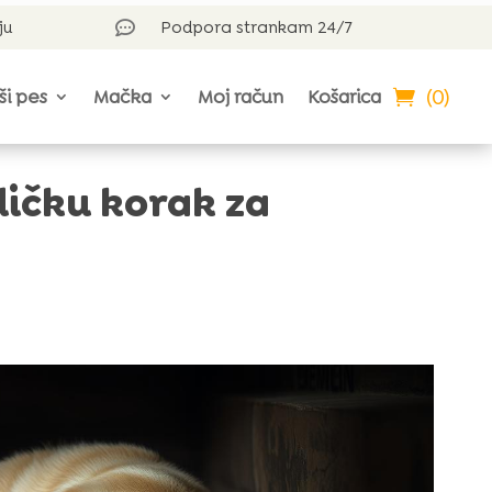
ju
Podpora strankam 24/7

(0)
ši pes
Mačka
Moj račun
Košarica
dičku korak za