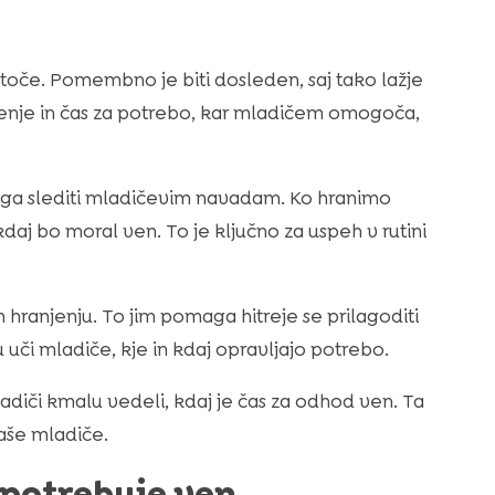
toče. Pomembno je biti dosleden, saj tako lažje
jenje in čas za potrebo, kar mladičem omogoča,
aga slediti mladičevim navadam. Ko hranimo
j bo moral ven. To je ključno za uspeh v rutini
in hranjenju. To jim pomaga hitreje se prilagoditi
 uči mladiče, kje in kdaj opravljajo potrebo.
diči kmalu vedeli, kdaj je čas za odhod ven. Ta
vaše mladiče.
 potrebuje ven