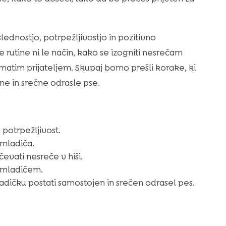
ednostjo, potrpežljivostjo in pozitivno
 rutine ni le način, kako se izogniti nesrečam
smatim prijateljem. Skupaj bomo prešli korake, ki
e in srečne odrasle pse.
potrpežljivost.
 mladiča.
vati nesreče v hiši.
z mladičem.
dičku postati samostojen in srečen odrasel pes.