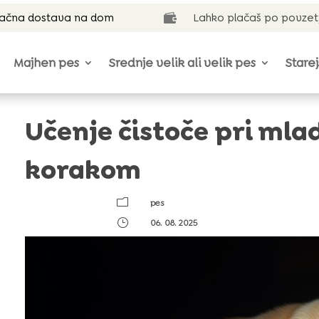
lačna dostava na dom
Lahko plačaš po povzet

Majhen pes
Srednje velik ali velik pes
Starej
Učenje čistoče pri mla
korakom
m
pes
}
06. 08. 2025