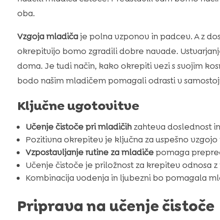
oba.
Vzgoja mladiča
je polna vzponov in padcev. A z dosl
okrepitvijo bomo zgradili dobre navade. Ustvarjanje
doma. Je tudi način, kako okrepiti vezi s svojim ko
bodo našim mladičem pomagali odrasti v samostojn
Ključne ugotovitve
Učenje čistoče pri mladičih
zahteva doslednost in 
Pozitivna okrepitev je ključna za uspešno vzgojo
Vzpostavljanje rutine za mladiče
pomaga prepreče
Učenje čistoče je priložnost za krepitev odnosa 
Kombinacija vodenja in ljubezni bo pomagala mla
Priprava na učenje čistoče