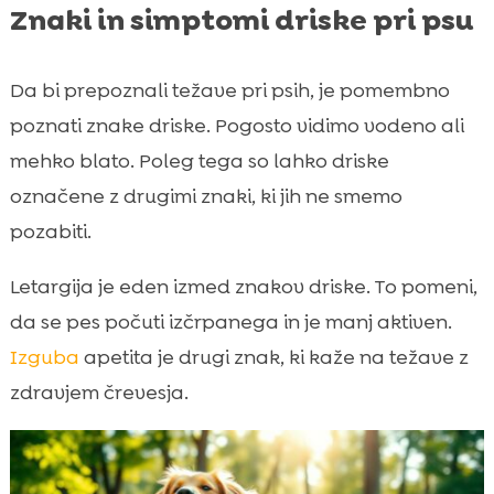
Znaki in simptomi driske pri psu
Da bi prepoznali težave pri psih, je pomembno
poznati znake driske. Pogosto vidimo vodeno ali
mehko blato. Poleg tega so lahko driske
označene z drugimi znaki, ki jih ne smemo
pozabiti.
Letargija je eden izmed znakov driske. To pomeni,
da se pes počuti izčrpanega in je manj aktiven.
Izguba
apetita je drugi znak, ki kaže na težave z
zdravjem črevesja.