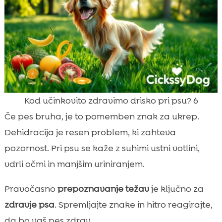
Kod učinkovito zdravimo drisko pri psu? 6
Če pes bruha, je to pomemben znak za ukrep.
Dehidracija je resen problem, ki zahteva
pozornost. Pri psu se kaže z suhimi ustni votlini,
vdrli očmi in manjšim uriniranjem.
Pravočasno
prepoznavanje težav
je ključno za
zdravje psa
. Spremljajte znake in hitro reagirajte,
da bo vaš pes zdrav.