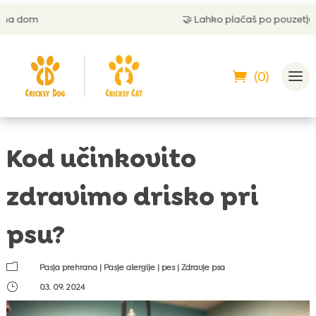
🤝
Lahko plačaš po povzetju
(0)
Kod učinkovito
zdravimo drisko pri
psu?
m
Pasja prehrana
|
Pasje alergije
|
pes
|
Zdravje psa
}
03. 09. 2024