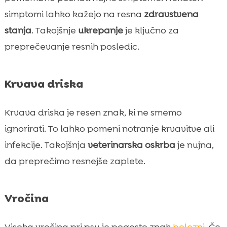
simptomi lahko kažejo na resna
zdravstvena
stanja
. Takojšnje
ukrepanje
je ključno za
preprečevanje resnih posledic.
Krvava driska
Krvava driska je resen znak, ki ne smemo
ignorirati. To lahko pomeni notranje krvavitve ali
infekcije. Takojšnja
veterinarska oskrba
je nujna,
da preprečimo resnejše zaplete.
Vročina
Visoka vročina pri psu je pogosto znak
bolezni
. Če