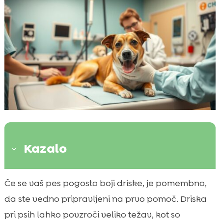
Kazalo
3
Uvod v drisko pri psu
Če se vaš pes pogosto boji driske, je pomembno,

Vzroki za drisko pri psu
da ste vedno pripravljeni na prvo pomoč. Driska

Znaki in simptomi driske pri psu
pri psih lahko povzroči veliko težav, kot so
