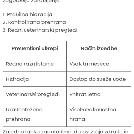
zagotovijo zdravljenje.
Pravilna hidracija
Kontrolirana prehrana
Redni veterinarski pregledi
Preventivni ukrepi
Način izvedbe
Redno razglistanje
Vsak tri mesece
Hidracija
Dostop do sveže vode
Veterinarski pregledi
Enkrat letno
Uravnotežena
Visokokakovostna
prehrana
hrana
Zajedno lahko zagotovimo, da psi živijo zdravo in