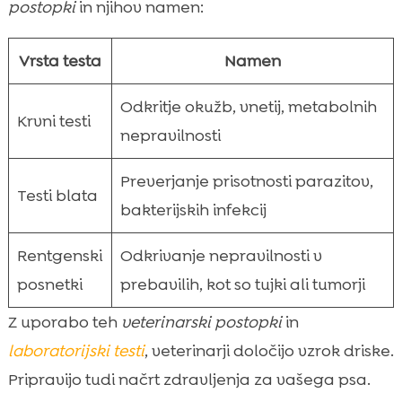
postopki
in njihov namen:
Vrsta testa
Namen
Odkritje okužb, vnetij, metabolnih
Krvni testi
nepravilnosti
Preverjanje prisotnosti parazitov,
Testi blata
bakterijskih infekcij
Rentgenski
Odkrivanje nepravilnosti v
posnetki
prebavilih, kot so tujki ali tumorji
Z uporabo teh
veterinarski postopki
in
laboratorijski testi
, veterinarji določijo vzrok driske.
Pripravijo tudi načrt zdravljenja za vašega psa.