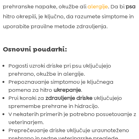
Kaj storiti, če ima pes drisko?
prehranske napake, okužbe ali
alergije
. Da bi
psa

Kdaj obiskati veterinarja?
hitro okrepili, je ključno, da razumete simptome in

Učinkoviti domači načini za zdravljenje
uporabite pravilne metode zdravljenja.

driske pri psu
Posebne diete za pse z drisko

Osnovni poudarki:
Preprečevanje driske pri psu

Diagnoza driske pri psu pri veterinarju

Pogosti vzroki driske pri psu vključujejo
Možnosti zdravljenja za drisko pri psu

prehrano, okužbe in alergije.
Kateri simptomi so nevarni in zahtevajo
Prepoznavanje simptomov je ključnega

takojšnjo pozornost?
pomena za hitro
ukrepanje
.
Prvi koraki za
zdravljenje driske
vključujejo
Dolgotrajno zdravljenje driske pri psu

spremembe prehrane in hidracijo.
Zaključek

V nekaterih primerih je potrebno posvetovanje z
FAQ

veterinarjem.
Preprečevanje driske vključuje uravnoteženo
prehrano in redne veterinarske preglede.