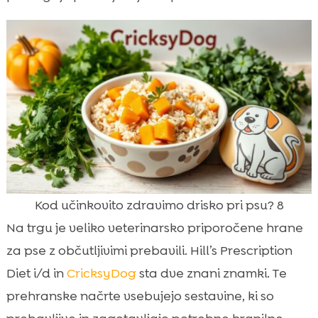
Kod učinkovito zdravimo drisko pri psu? 8
Na trgu je veliko veterinarsko priporočene hrane
za pse z občutljivimi prebavili. Hill’s Prescription
Diet i/d in
CricksyDog
sta dve znani znamki. Te
prehranske načrte vsebujejo sestavine, ki so