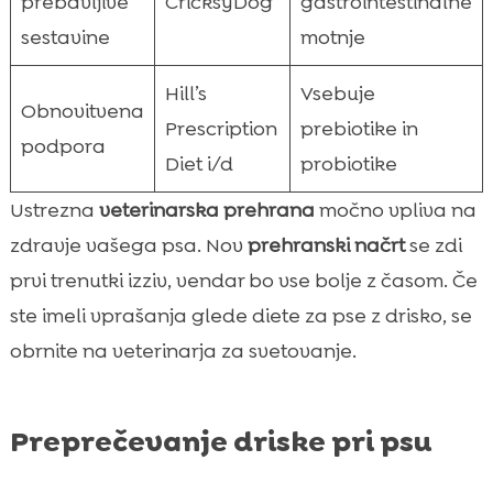
prebavljive
CricksyDog
gastrointestinalne
sestavine
motnje
Hill’s
Vsebuje
Obnovitvena
Prescription
prebiotike in
podpora
Diet i/d
probiotike
Ustrezna
veterinarska prehrana
močno vpliva na
zdravje vašega psa. Nov
prehranski načrt
se zdi
prvi trenutki izziv, vendar bo vse bolje z časom. Če
ste imeli vprašanja glede diete za pse z drisko, se
obrnite na veterinarja za svetovanje.
Preprečevanje driske pri psu