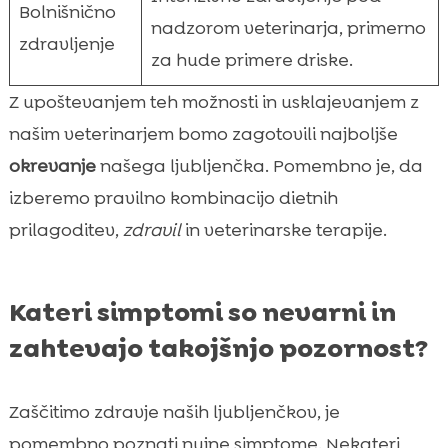
Bolnišnično
nadzorom veterinarja, primerno
zdravljenje
za hude primere driske.
Z upoštevanjem teh možnosti in usklajevanjem z
našim veterinarjem bomo zagotovili najboljše
okrevanje
našega ljubljenčka. Pomembno je, da
izberemo pravilno kombinacijo dietnih
prilagoditev,
zdravil
in veterinarske terapije.
Kateri simptomi so nevarni in
zahtevajo takojšnjo pozornost?
Zaščitimo zdravje naših ljubljenčkov, je
pomembno poznati nujne simptome. Nekateri