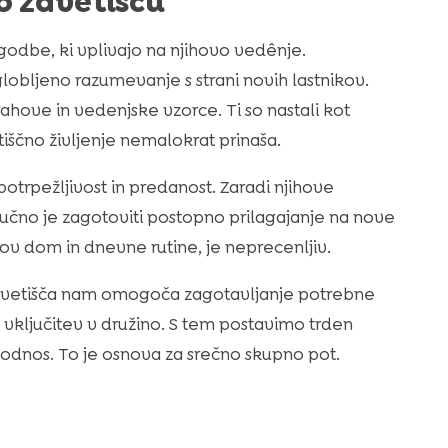
 zavetišču
odbe, ki vplivajo na njihovo vedênje.
globljeno razumevanje s strani novih lastnikov.
ahove in vedenjske vzorce. Ti so nastali kot
etiščno življenje nemalokrat prinaša.
potrpežljivost in predanost. Zaradi njihove
Ključno je zagotoviti postopno prilagajanje na nove
nov dom in dnevne rutine, je neprecenljiv.
zavetišča nam omogoča zagotavljanje potrebne
vključitev v družino. S tem postavimo trden
 odnos. To je osnova za srečno skupno pot.