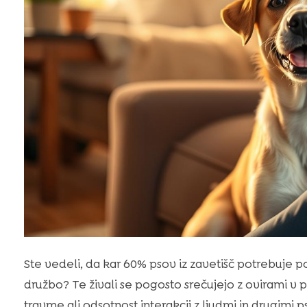
Ste vedeli, da kar 60% psov iz zavetišč potrebuje
družbo? Te živali se pogosto srečujejo z ovirami v p
travme ali odsotnost interakcij z ljudmi in drugimi ps