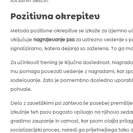
socialnih veščin.
Pozitivna okrepitev
Metoda pozitivne okrepitve se izkaže za izjemno uči
vključuje
nagrajevanje psa
za ustrezno vedenje s po
signaliziramo, katera dejanja so zaželena. To ga mo
Za učinkovit trening je ključna doslednost. Nagra
mu pomaga povezati vedenje z nagradami, kar spo
sodelovanje. Zato je pomembno dosledno uporabljat
pohvale.
Delo z zavetiškimi psi zahteva še posebej premišlj
izkušnje teh psov pogosto vplivajo na njihovo sedan
gradimo zaupanje in varnost, kar psom olajša prilag
socializacijski proces, naredi ga prijetnejšega tako z