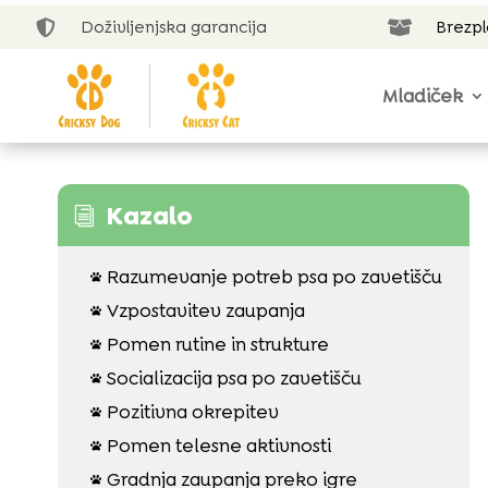
Doživljenjska garancija
Brezp


Mladiček
Kazalo
i
Razumevanje potreb psa po zavetišču

Vzpostavitev zaupanja

Pomen rutine in strukture

Socializacija psa po zavetišču

Pozitivna okrepitev

Pomen telesne aktivnosti

Gradnja zaupanja preko igre
