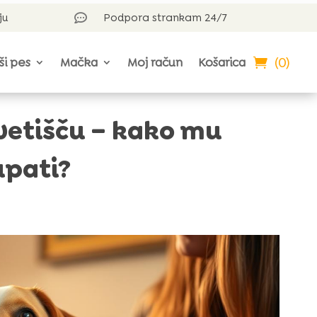
ju
Podpora strankam 24/7

(0)
ši pes
Mačka
Moj račun
Košarica
avetišču – kako mu
pati?