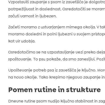
Vzpostaviti zaupanje s psom iz zavetišča je dolgotr
potrpežljivost in doslednost. Osredotočiti se mora
začuti varnost in ljubezen.
Začeti moramo z ustvarjanjem mirnega okolja. V tak
moramo dosledni in polni ljubezni v svojem pristopu
kot vir udobja.
Osredotočimo se na vzpostavljanje vezi preko dejavn
spoštovanje. To psu pokaže, da smo zanesljivi. Pozit
Upoštevanje potreb psa iz zavetišča je ključno. Mor
na novo okolje. Tako krepimo njegovo zaupanje i
Pomen rutine in strukture
Dnevne rutine psom nudijo ključno stabilnost in zag