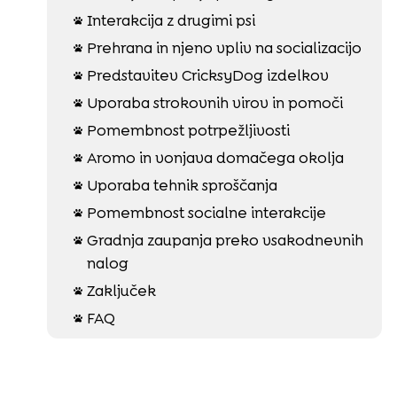
Interakcija z drugimi psi

Prehrana in njeno vpliv na socializacijo

Predstavitev CricksyDog izdelkov

Uporaba strokovnih virov in pomoči

Pomembnost potrpežljivosti

Aromo in vonjava domačega okolja

Uporaba tehnik sproščanja

Pomembnost socialne interakcije

Gradnja zaupanja preko vsakodnevnih

nalog
Zaključek

FAQ
