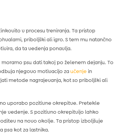
nkovito v procesu treniranja. Ta pristop
hvalami, priboljški ali igro. S tem mu natančno
tivira, da ta vedenja ponavlja.
do moramo psu dati takoj po želenem dejanju. To
dbuja njegovo motivacijo za
učenje
in
i metode nagrajevanja, kot so priboljški ali
eno uporabo pozitivne okrepitve. Pretekle
je vedenje. S pozitivno okrepitvijo lahko
oditev na novo okolje. Ta pristop izboljšuje
a psa kot za lastnika.