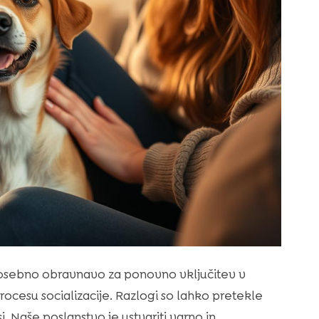
 posebno obravnavo za ponovno vključitev v
rocesu socializacije. Razlogi so lahko pretekle
i. Naše poslanstvo je ustvariti varno in