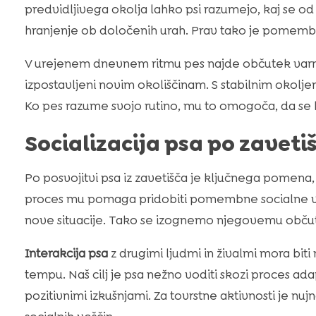
predvidljivega okolja lahko psi razumejo, kaj se od
hranjenje ob določenih urah. Prav tako je pomembe
V urejenem dnevnem ritmu pes najde občutek varnost
izpostavljeni novim okoliščinam. S stabilnim okolj
Ko pes razume svojo rutino, mu to omogoča, da se h
Socializacija psa po zaveti
Po posvojitvi psa iz zavetišča je ključnega pomen
proces mu pomaga pridobiti pomembne socialne v
nove situacije. Tako se izognemo njegovemu obču
Interakcija psa
z drugimi ljudmi in živalmi mora bit
tempu. Naš cilj je psa nežno voditi skozi proces a
pozitivnimi izkušnjami. Za tovrstne aktivnosti je nujn