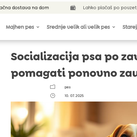
lačna dostava na dom
Lahko plačaš po povzet

Majhen pes
Srednje velik ali velik pes
Starej
Socializacija psa po z
pomagati ponovno zau
m
pes
}
10. 07. 2025