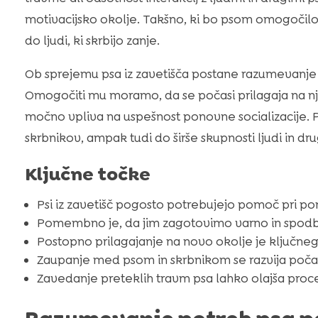
motivacijsko okolje. Takšno, ki bo psom omogočilo
do ljudi, ki skrbijo zanje.
Ob sprejemu psa iz zavetišča postane razumevanje
Omogočiti mu moramo, da se počasi prilagaja na nj
močno vpliva na uspešnost ponovne socializacije.
skrbnikov, ampak tudi do širše skupnosti ljudi in drug
Ključne točke
Psi iz zavetišč pogosto potrebujejo pomoč pri pono
Pomembno je, da jim zagotovimo varno in spodb
Postopno prilagajanje na novo okolje je ključn
Zaupanje med psom in skrbnikom se razvija počas
Zavedanje preteklih travm psa lahko olajša proces