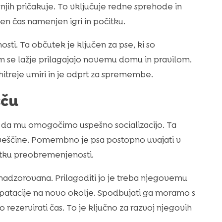
 njih pričakuje. To vključuje redne sprehode in
n čas namenjen igri in počitku.
i. Ta občutek je ključen za pse, ki so
em se lažje prilagajajo novemu domu in pravilom.
itreje umiri in je odprt za spremembe.
šču
a, da mu omogočimo uspešno socializacijo. Ta
eščine. Pomembno je psa postopno uvajati v
tku preobremenjenosti.
i nadzorovana. Prilagoditi jo je treba njegovemu
dapatacije na novo okolje. Spodbujati ga moramo s
o rezervirati čas. To je ključno za razvoj njegovih