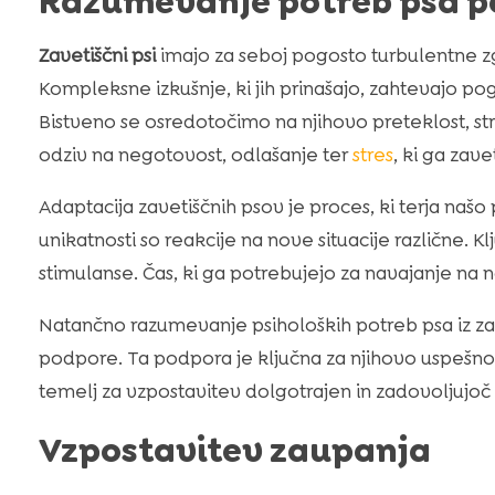
Razumevanje potreb psa po
Zavetiščni psi
imajo za seboj pogosto turbulentne zg
Kompleksne izkušnje, ki jih prinašajo, zahtevajo po
Bistveno se osredotočimo na njihovo preteklost, str
odziv na negotovost, odlašanje ter
stres
, ki ga zav
Adaptacija zavetiščnih psov je proces, ki terja našo 
unikatnosti so reakcije na nove situacije različne. 
stimulanse. Čas, ki ga potrebujejo za navajanje na 
Natančno razumevanje psiholoških potreb psa iz 
podpore. Ta podpora je ključna za njihovo uspešno 
temelj za vzpostavitev dolgotrajen in zadovoljujoč
Vzpostavitev zaupanja